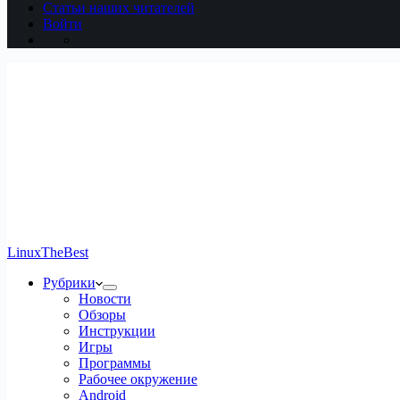
Статьи наших читателей
Войти
LinuxTheBest
Рубрики
Новости
Обзоры
Инструкции
Игры
Программы
Рабочее окружение
Android