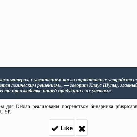
омпьютерах, с увеличением числа портативных устройств на
ется логическим решением», — говорит Клаус Шульц, главный
ести производство нашей продукции с их учетом.
»
ры для Debian реализованы посредством бинарника pfuspscanm
U SP.
Like