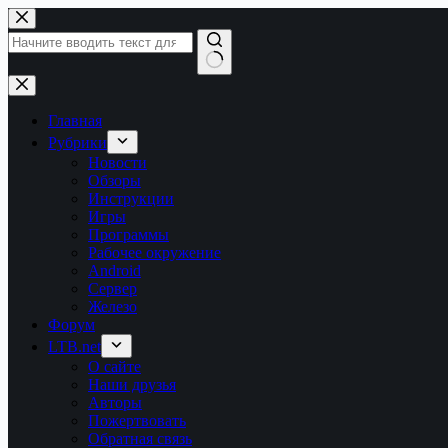
Перейти
к
сути
Ничего
не
найдено
Главная
Рубрики
Новости
Обзоры
Инструкции
Игры
Программы
Рабочее окружение
Android
Сервер
Железо
Форум
LTB.net
О сайте
Наши друзья
Авторы
Пожертвовать
Обратная связь