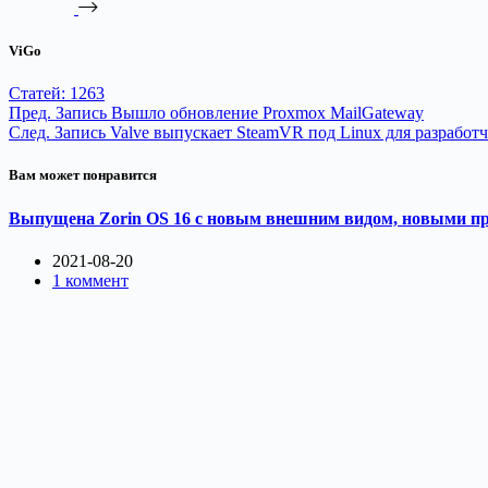
ViGo
Статей: 1263
Пред.
Запись
Вышло обновление Proxmox MailGateway
След.
Запись
Valve выпускает SteamVR под Linux для разработ
Вам может понравится
Выпущена Zorin OS 16 с новым внешним видом, новыми п
2021-08-20
1 коммент