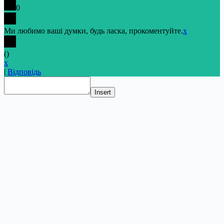
0
Ми любимо ваші думки, будь ласка, прокоментуйте.
x
(
)
x
|
Відповідь
Insert