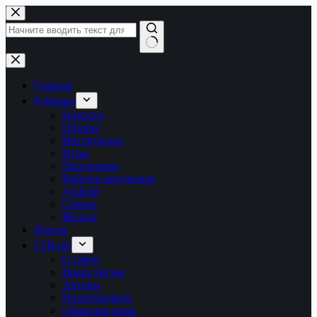
Перейти
к
сути
Ничего
не
найдено
Главная
Рубрики
Новости
Обзоры
Инструкции
Игры
Программы
Рабочее окружение
Android
Сервер
Железо
Форум
LTB.net
О сайте
Наши друзья
Авторы
Пожертвовать
Обратная связь