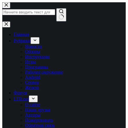
Перейти
к
сути
Ничего
не
найдено
Главная
Рубрики
Новости
Обзоры
Инструкции
Игры
Программы
Рабочее окружение
Android
Сервер
Железо
Форум
LTB.net
О сайте
Наши друзья
Авторы
Пожертвовать
Обратная связь