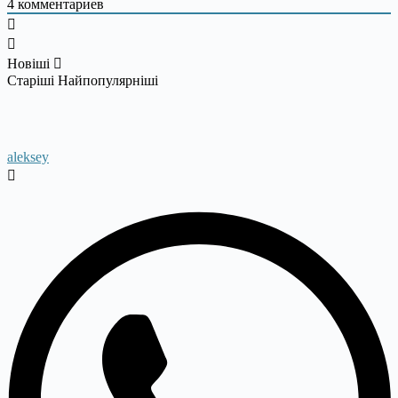
4
комментариев
Новіші
Старіші
Найпопулярніші
aleksey