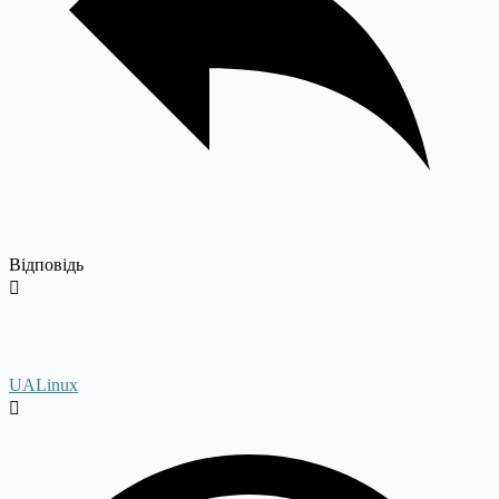
Відповідь
UALinux