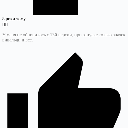
8 роки тому
У меня не обновилось с 13й версии, при запуске только значек
вивальди и все.