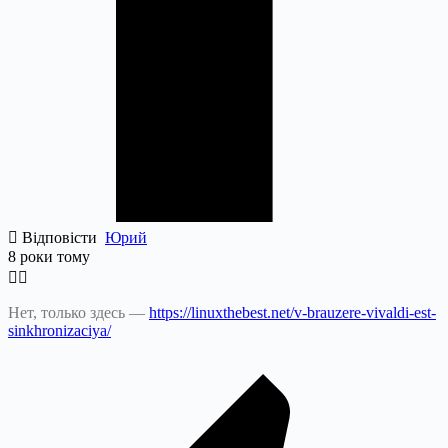
Відповісти
Юрий
8 роки тому
Нет, только здесь —
https://linuxthebest.net/v-brauzere-vivaldi-est-
sinkhronizaciya/