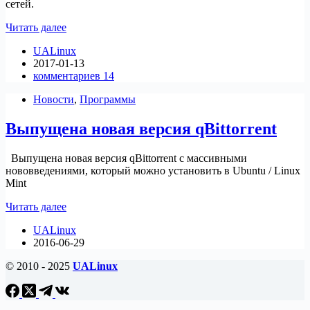
сетей.
Торрент-
Читать далее
клиент
UALinux
Sparkle
2017-01-13
для
комментариев 14
Linux(аналог
Zona)
Новости
,
Программы
Выпущена новая версия qBittorrent
Выпущена новая версия qBittorrent с массивными
нововведениями, который можно установить в Ubuntu / Linux
Mint
Выпущена
Читать далее
новая
UALinux
версия
2016-06-29
qBittorrent
© 2010 - 2025
UALinux