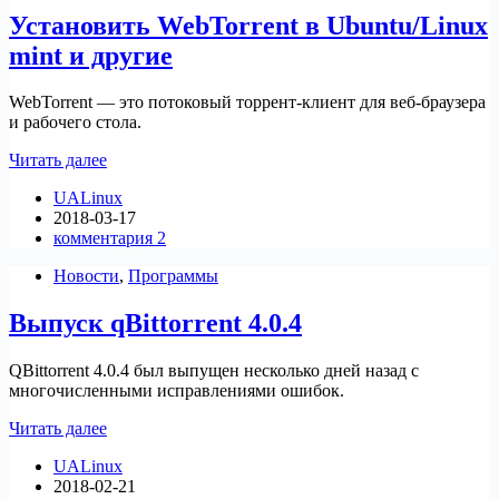
плеером!
Установить WebTorrent в Ubuntu/Linux
Как
его
mint и другие
установить
в
Linux?
WebTorrent — это потоковый торрент-клиент для веб-браузера
и рабочего стола.
Установить
Читать далее
WebTorrent
UALinux
в
2018-03-17
Ubuntu/Linux
комментария 2
mint
и
Новости
,
Программы
другие
Выпуск qBittorrent 4.0.4
QBittorrent 4.0.4 был выпущен несколько дней назад с
многочисленными исправлениями ошибок.
Выпуск
Читать далее
qBittorrent
UALinux
4.0.4
2018-02-21