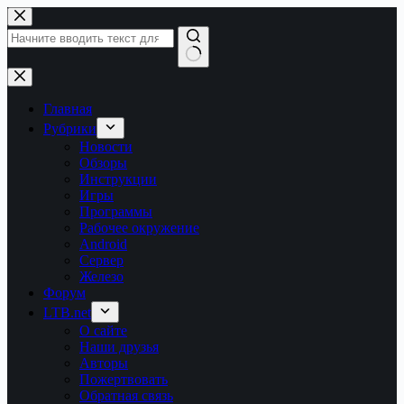
Перейти
к
сути
Ничего
не
найдено
Главная
Рубрики
Новости
Обзоры
Инструкции
Игры
Программы
Рабочее окружение
Android
Сервер
Железо
Форум
LTB.net
О сайте
Наши друзья
Авторы
Пожертвовать
Обратная связь