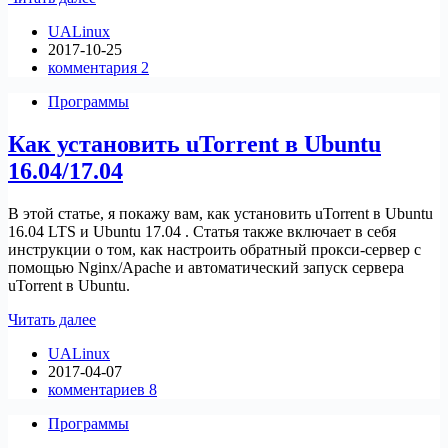
установить
UALinux
SopCast
2017-10-25
в
комментария 2
Ubuntu
17.10
Программы
Как установить uTorrent в Ubuntu
16.04/17.04
В этой статье, я покажу вам, как установить uTorrent в Ubuntu
16.04 LTS и Ubuntu 17.04 . Статья также включает в себя
инструкции о том, как настроить обратный прокси-сервер с
помощью Nginx/Apache и автоматический запуск сервера
uTorrent в Ubuntu.
Как
Читать далее
установить
UALinux
uTorrent
2017-04-07
в
комментариев 8
Ubuntu
16.04/17.04
Программы