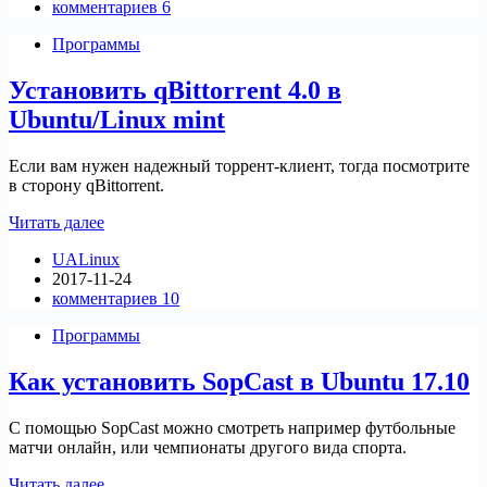
комментариев 6
Программы
Установить qBittorrent 4.0 в
Ubuntu/Linux mint
Если вам нужен надежный торрент-клиент, тогда посмотрите
в сторону qBittorrent.
Установить
Читать далее
qBittorrent
UALinux
4.0
2017-11-24
в
комментариев 10
Ubuntu/Linux
mint
Программы
Как установить SopCast в Ubuntu 17.10
С помощью SopCast можно смотреть например футбольные
матчи онлайн, или чемпионаты другого вида спорта.
Как
Читать далее