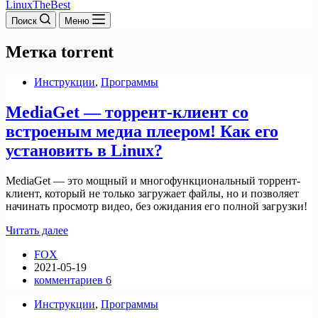
LinuxTheBest
Поиск
Меню
Метка
torrent
Инструкции
,
Программы
MediaGet — торрент-клиент со
встроеным медиа плеером! Как его
установить в Linux?
MediaGet — это мощный и многофункциональный торрент-
клиент, который не только загружает файлы, но и позволяет
начинать просмотр видео, без ожидания его полной загрузки!
MediaGet
Читать далее
—
FOX
торрент-
2021-05-19
клиент
комментариев 6
со
встроеным
Инструкции
,
Программы
медиа