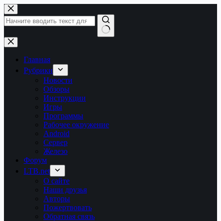
Перейти
к
сути
Ничего
не
найдено
Главная
Рубрики
Новости
Обзоры
Инструкции
Игры
Программы
Рабочее окружение
Android
Сервер
Железо
Форум
LTB.net
О сайте
Наши друзья
Авторы
Пожертвовать
Обратная связь