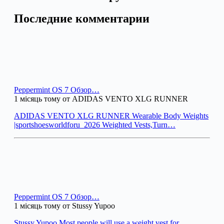
Последние комментарии
Peppermint OS 7 Обзор…
1 місяць тому от ADIDAS VENTO XLG RUNNER
ADIDAS VENTO XLG RUNNER Wearable Body Weights
|sportshoesworldforu_2026 Weighted Vests,Turn…
Peppermint OS 7 Обзор…
1 місяць тому от Stussy Yupoo
Stussy Yupoo Most people will use a weight vest for…