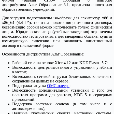
Фирма «Базальт СПО» сообщила о выпуске
дистрибутива Альт Образование 8.1, предназначенного для
образовательных учреждений.
Для загрузки подготовлены iso-образы для архитектур x86 и
x86_64 (4.4 Гб), но из-за нового лицензионного договора,
безвозмездно сборки можно использовать только физическим
лицам. Юридические лица (учебные заведения) ограничены
возможностью тестирования, а для внедрения обязаны купить
коммерческую лицензию или заключить лицензионный
договор в письменной форме.
Особенности дистрибутива Альт Образование:
Рабочий стол на основе Xfce 4.12 или KDE Plasma 5.7;
Возможность централизованного управления учебным
классом;
Возможность сетевой загрузки бездисковых клиентов с
сохранением данных на сервере;
Поддержка запуска
ОМС-плеера
;
Возможность дополнительной установки с того же
носителя программ для учителя, KDE 5 и серверных
приложений;
Поддержка гостевых сеансов (в том числе и с
автовходом в них);
Наличие графических средств настройки системы,