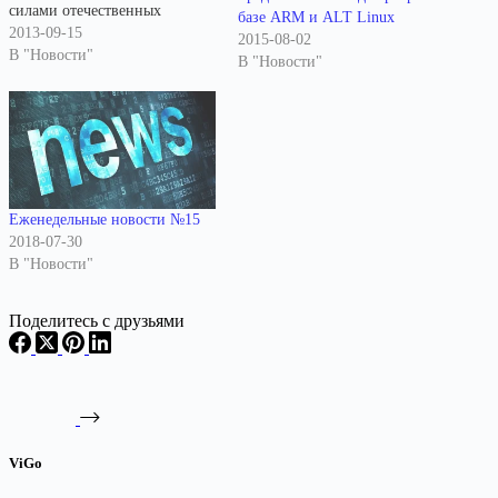
силами отечественных
базе ARM и ALT Linux
программистов переработать
2013-09-15
2015-08-02
операционную систему
В "Новости"
В "Новости"
Ubuntu, создать средства
разработки и различные
приложения. Российская
компания «Диасофт»,
занимающаяся разработкой
программного обеспечения
для финансовых организаций,
Еженедельные новости №15
объявила о запуске проекта
2018-07-30
«Бета», цель которого -
В "Новости"
создание отечественной
программной платформы для
Поделитесь с друзьями
создания и развертывания
приложений. «Бета»…
ViGo