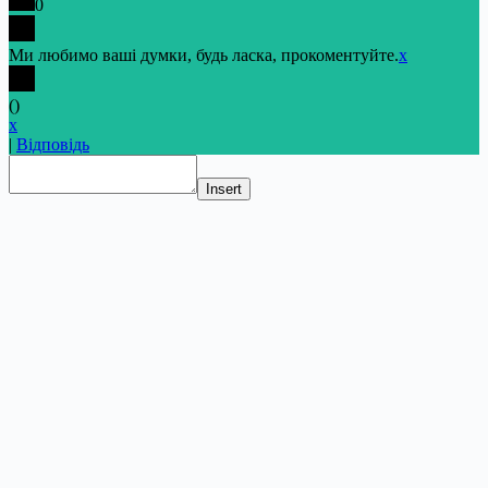
0
Ми любимо ваші думки, будь ласка, прокоментуйте.
x
(
)
x
|
Відповідь
Insert