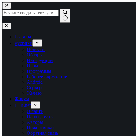
Перейти
к
сути
Ничего
не
найдено
Главная
Рубрики
Новости
Обзоры
Инструкции
Игры
Программы
Рабочее окружение
Android
Сервер
Железо
Форум
LTB.net
О сайте
Наши друзья
Авторы
Пожертвовать
Обратная связь