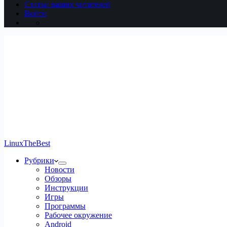
Статьи наших читателей
Войти
LinuxTheBest
Рубрики
Новости
Обзоры
Инструкции
Игры
Программы
Рабочее окружение
Android