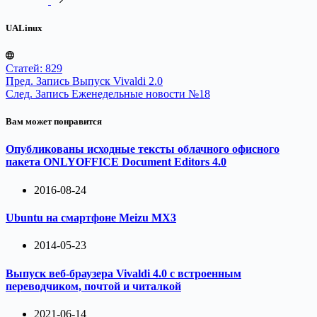
UALinux
Статей: 829
Пред.
Запись
Выпуск Vivaldi 2.0
След.
Запись
Еженедельные новости №18
Вам может понравится
Опубликованы исходные тексты облачного офисного
пакета ONLYOFFICE Document Editors 4.0
2016-08-24
Ubuntu на смартфоне Meizu MX3
2014-05-23
Выпуск веб-браузера Vivaldi 4.0 с встроенным
переводчиком, почтой и читалкой
2021-06-14