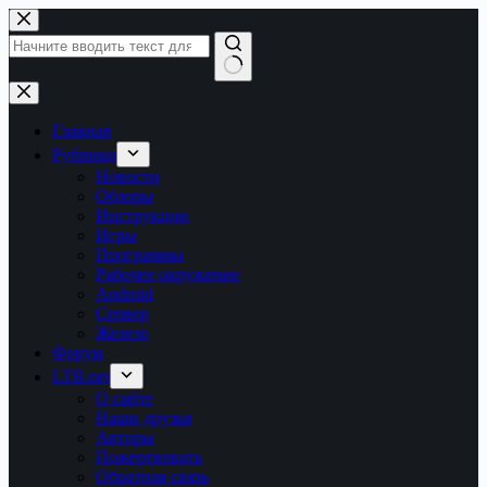
Перейти
к
сути
Ничего
не
найдено
Главная
Рубрики
Новости
Обзоры
Инструкции
Игры
Программы
Рабочее окружение
Android
Сервер
Железо
Форум
LTB.net
О сайте
Наши друзья
Авторы
Пожертвовать
Обратная связь