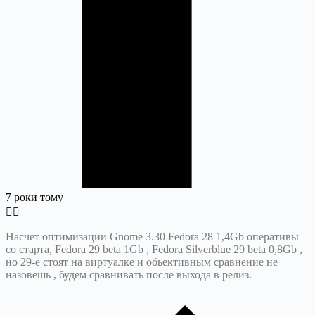
7 роки тому
Насчет оптимизации Gnome 3.30 Fedora 28 1,4Gb оперативы
со старта, Fedora 29 beta 1Gb , Fedora Silverblue 29 beta 0,8Gb ,
но 29-е стоят на виртуалке и обьективным сравнение не
назовешь , будем сравнивать после выхода в релиз.