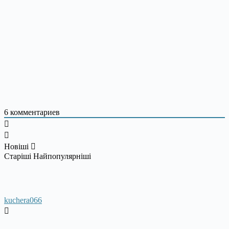
6
комментариев
Новіші
Старіші
Найпопулярніші
kuchera066