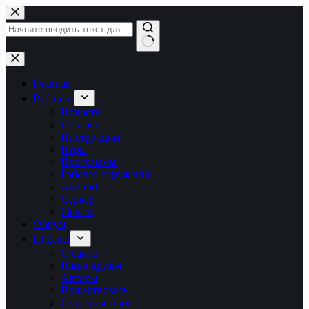
Перейти
к
сути
Ничего
не
найдено
Главная
Рубрики
Новости
Обзоры
Инструкции
Игры
Программы
Рабочее окружение
Android
Сервер
Железо
Форум
LTB.net
О сайте
Наши друзья
Авторы
Пожертвовать
Обратная связь