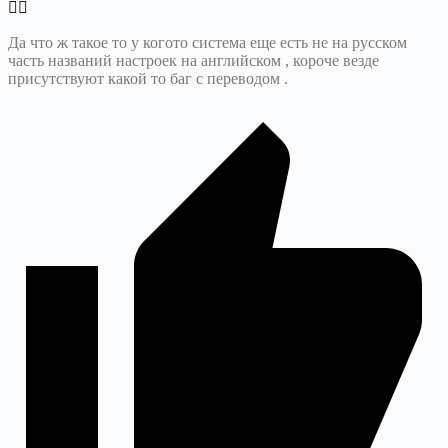
Да что ж такое то у когото система еще есть не на русском
часть названий настроек на английском , короче везде
присутствуют какой то баг с переводом .