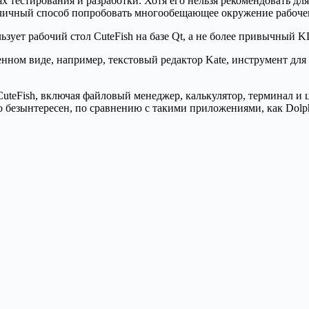
ях тестирования и разработки. Хотя его нельзя рекомендовать д
отличный способ попробовать многообещающее окружение рабочего
ьзует рабочий стол CuteFish на базе Qt, а не более привычный K
ом виде, например, текстовый редактор Kate, инструмент для с
uteFish, включая файловый менеджер, калькулятор, терминал и 
 безынтересен, по сравнению с такими приложениями, как Dolph