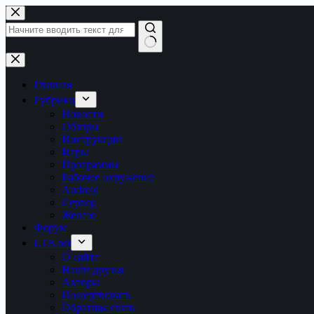
Перейти
к
сути
Ничего
не
найдено
Главная
Рубрики
Новости
Обзоры
Инструкции
Игры
Программы
Рабочее окружение
Android
Сервер
Железо
Форум
LTB.net
О сайте
Наши друзья
Авторы
Пожертвовать
Обратная связь