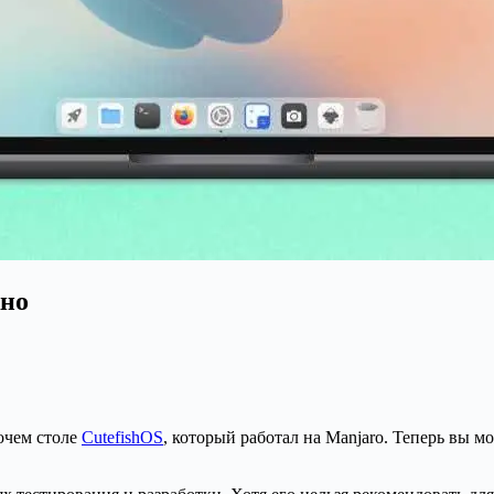
жно
очем столе
CutefishOS
, который работал на Manjaro. Теперь вы м