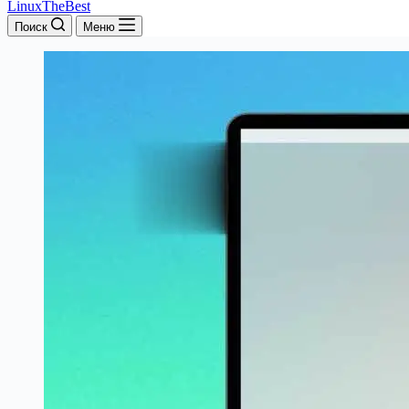
LinuxTheBest
Поиск
Меню