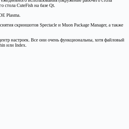
ля ежедневного использования (окружение рабочего стола
 стола CuteFish на базе Qt.
DE Plasma.
нятия скриншотов Spectacle и Muon Package Manager, а также
центр настроек. Все они очень функциональны, хотя файловый
in или Index.