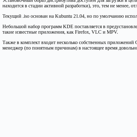
Установочный образ дистрибутива доступен для загрузки в цел
находится в стадии активной разработки), это, тем не менее, 
Текущий .iso основан на Kubuntu 21.04, но по умолчанию испол
Небольшой набор программ KDE поставляется в предустановленн
такие известные приложения, как Firefox, VLC и MPV.
Также в комплект входит несколько собственных приложений C
менеджер (по понятным причинам) в настоящее время довольно