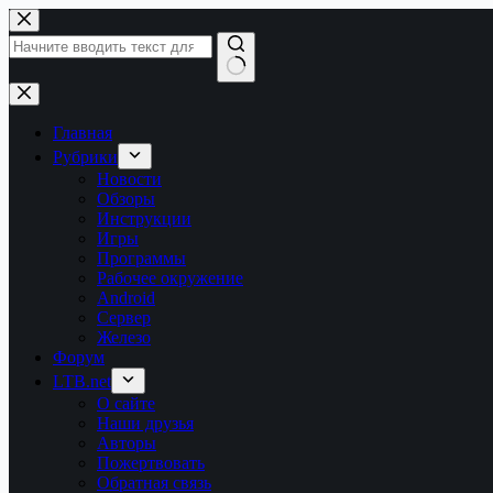
Перейти
к
сути
Ничего
не
найдено
Главная
Рубрики
Новости
Обзоры
Инструкции
Игры
Программы
Рабочее окружение
Android
Сервер
Железо
Форум
LTB.net
О сайте
Наши друзья
Авторы
Пожертвовать
Обратная связь