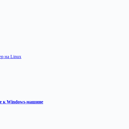
р на Linux
ое к Windows-машине