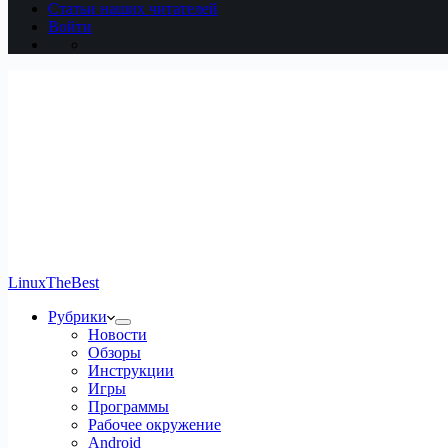
Статьи наших читателей
Войти
LinuxTheBest
Рубрики
Новости
Обзоры
Инструкции
Игры
Программы
Рабочее окружение
Android