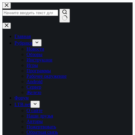
Перейти
к
сути
Ничего
не
найдено
Главная
Рубрики
Новости
Обзоры
Инструкции
Игры
Программы
Рабочее окружение
Android
Сервер
Железо
Форум
LTB.net
О сайте
Наши друзья
Авторы
Пожертвовать
Обратная связь