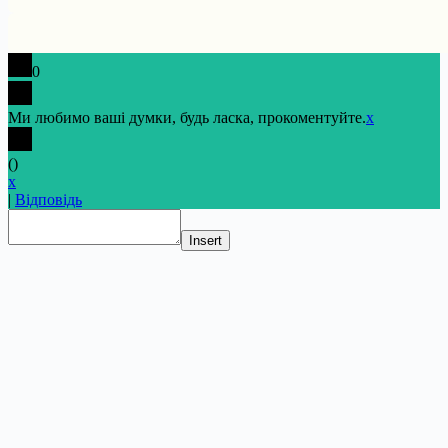
0
Ми любимо ваші думки, будь ласка, прокоментуйте.
x
(
)
x
|
Відповідь
Insert