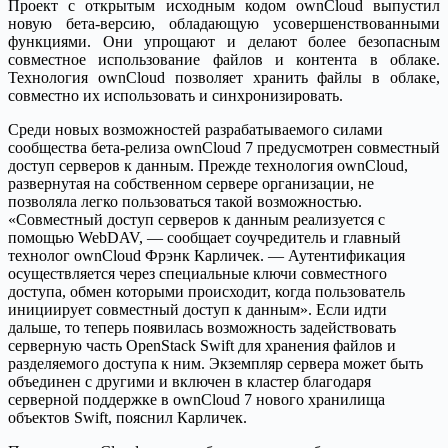
Проект с открытым исходным кодом ownCloud выпустил
новую бета-версию, обладающую усовершенствованными
функциями. Они упрощают и делают более безопасным
совместное использование файлов и контента в облаке.
Технология ownCloud позволяет хранить файлы в облаке,
совместно их использовать и синхронизировать.
Среди новых возможностей разрабатываемого силами
сообщества бета-релиза ownCloud 7 предусмотрен совместный
доступ серверов к данным. Прежде технология ownCloud,
развернутая на собственном сервере организации, не
позволяла легко пользоваться такой возможностью.
«Совместный доступ серверов к данным реализуется с
помощью WebDAV, — сообщает соучредитель и главный
технолог ownCloud Фрэнк Карличек. — Аутентификация
осуществляется через специальные ключи совместного
доступа, обмен которыми происходит, когда пользователь
инициирует совместный доступ к данным». Если идти
дальше, то теперь появилась возможность задействовать
серверную часть OpenStack Swift для хранения файлов и
разделяемого доступа к ним. Экземпляр сервера может быть
объединен с другими и включен в кластер благодаря
серверной поддержке в ownCloud 7 нового хранилища
объектов Swift, пояснил Карличек.