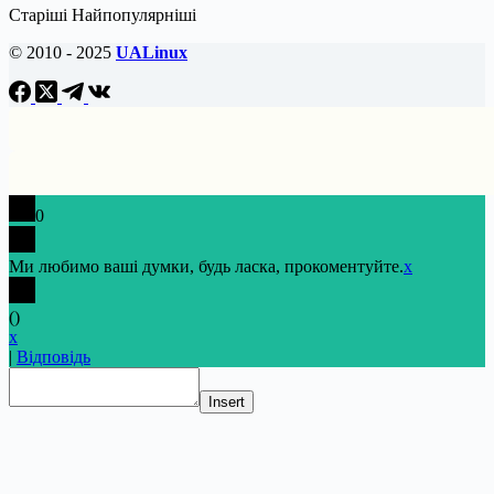
Старіші
Найпопулярніші
© 2010 - 2025
UALinux
0
Ми любимо ваші думки, будь ласка, прокоментуйте.
x
(
)
x
|
Відповідь
Insert