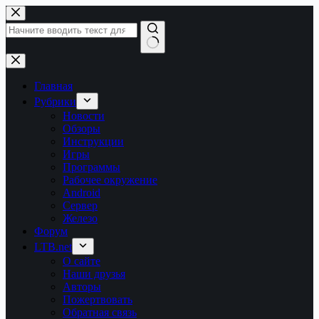
Перейти
к
сути
Ничего
не
найдено
Главная
Рубрики
Новости
Обзоры
Инструкции
Игры
Программы
Рабочее окружение
Android
Сервер
Железо
Форум
LTB.net
О сайте
Наши друзья
Авторы
Пожертвовать
Обратная связь