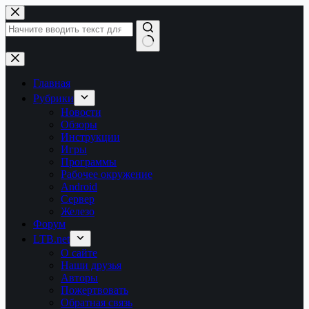
Перейти
к
сути
Ничего
не
найдено
Главная
Рубрики
Новости
Обзоры
Инструкции
Игры
Программы
Рабочее окружение
Android
Сервер
Железо
Форум
LTB.net
О сайте
Наши друзья
Авторы
Пожертвовать
Обратная связь