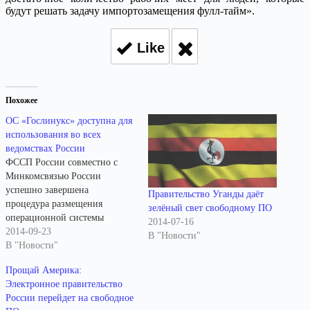
будут решать задачу импортозамещения фулл-тайм».
Like
Похожее
ОС «Гослинукс» доступна для
использования во всех
ведомствах России
ФССП России совместно с
Минкомсвязью России
успешно завершена
Правительство Уганды даёт
процедура размещения
зелёный свет свободному ПО
операционной системы
2014-07-16
типового дистрибутива АИС
2014-09-23
В "Новости"
ФССП России в
В "Новости"
национальном фонде
Прощай Америка:
алгоритмов и программ.
Электронное правительство
Распоряжением
России перейдет на свободное
Правительства Российской