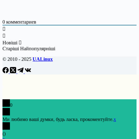
0
комментариев
Новіші
Старіші
Найпопулярніші
© 2010 - 2025
UALinux
0
Ми любимо ваші думки, будь ласка, прокоментуйте.
x
(
)