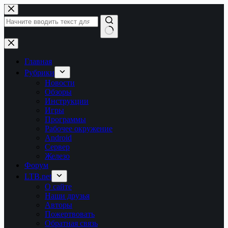
Перейти
к
сути
Ничего
не
найдено
Главная
Рубрики
Новости
Обзоры
Инструкции
Игры
Программы
Рабочее окружение
Android
Сервер
Железо
Форум
LTB.net
О сайте
Наши друзья
Авторы
Пожертвовать
Обратная связь