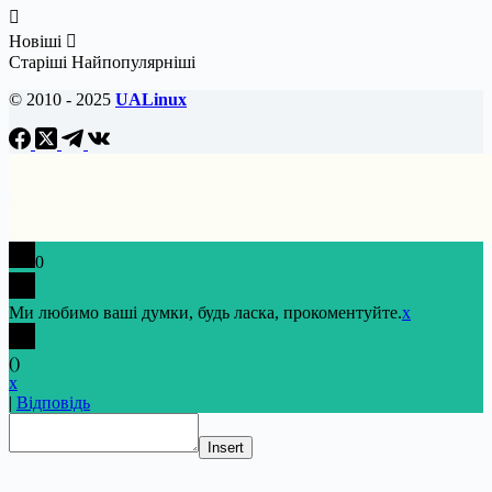
Новіші
Старіші
Найпопулярніші
© 2010 - 2025
UALinux
0
Ми любимо ваші думки, будь ласка, прокоментуйте.
x
(
)
x
|
Відповідь
Insert