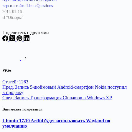
версии сайта LinuxQuestions
2014-01-16
В "Обзоры"
Поделитесь с друзьями
ViGo
Статей: 1263
Пред.
Запись
5-дюймовый Android-смартфон Nokia поступил
в продажу
След.
Запись
Трансформация Cinnamon в Windows XP
Вам может понравится
Ubuntu 17.10 Artful будет использовать Wayland по
умолчанию