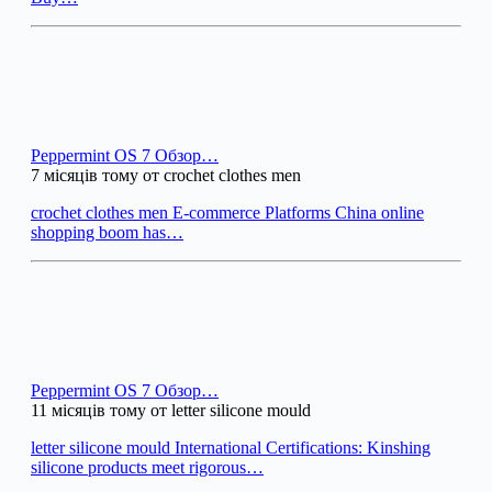
Peppermint OS 7 Обзор…
7 місяців тому от crochet clothes men
crochet clothes men E-commerce Platforms China online
shopping boom has…
Peppermint OS 7 Обзор…
11 місяців тому от letter silicone mould
letter silicone mould International Certifications: Kinshing
silicone products meet rigorous…