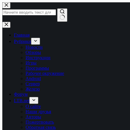
Перейти
к
сути
Ничего
не
найдено
Главная
Рубрики
Новости
Обзоры
Инструкции
Игры
Программы
Рабочее окружение
Android
Сервер
Железо
Форум
LTB.net
О сайте
Наши друзья
Авторы
Пожертвовать
Обратная связь