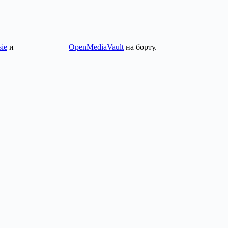
sie
и
OpenMediaVault
на борту.