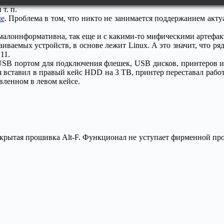
т. п.
ые
. Проблема в том, что никто не занимается поддержанием акт
 малоинформативна, так еще и с какими-то мифическими артефак
иваемых устройств, в основе лежит Linux. А это значит, что ряд
11.
B портом для подключения флешек, USB дисков, принтеров и 
я вставил в правый кейс HDD на 3 TB, принтер переставал рабо
овленном в левом кейсе.
открытая прошивка Alt-F. Функционал не уступает фирменной п