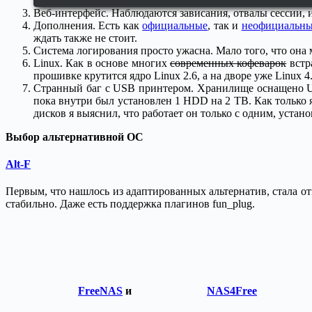
Веб-интерфейс. Наблюдаются зависания, отвалы сессии, и 
Дополнения. Есть как
официальные
, так и
неофициальн
ждать также не стоит.
Система логирования просто ужасна. Мало того, что она
Linux. Как в основе многих
современных кофеварок
встра
прошивке крутится ядро Linux 2.6, а на дворе уже Linux 4.
Странный баг с USB принтером. Хранилище оснащено US
пока внутри был установлен 1 HDD на 2 TB. Как только 
дисков я выяснил, что работает он только с одним, устан
Выбор альтернативной ОС
Alt-F
Первым, что нашлось из адаптированных альтернатив, стала 
стабильно. Даже есть поддержка плагинов fun_plug.
FreeNAS
и
NAS4Free