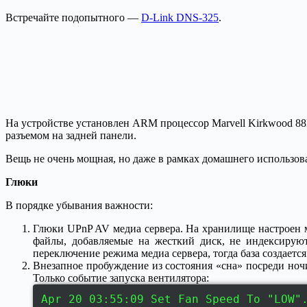
Встречайте подопытного —
D-Link DNS-325
.
На устройстве установлен ARM процессор Marvell Kirkwood 
разъемом на задней панели.
Вещь не очень мощная, но даже в рамках домашнего использов
Глюки
В порядке убывания важности:
Глюки UPnP AV медиа сервера. На хранилище настроен м
файлы, добавляемые на жесткий диск, не индексируют
переключение режима медиа сервера, тогда база создается 
Внезапное пробуждение из состояния «сна» посреди ночи 
Только событие запуска вентилятора:
Apr 20 03:55:09 Set Fan Speed To "LOW"