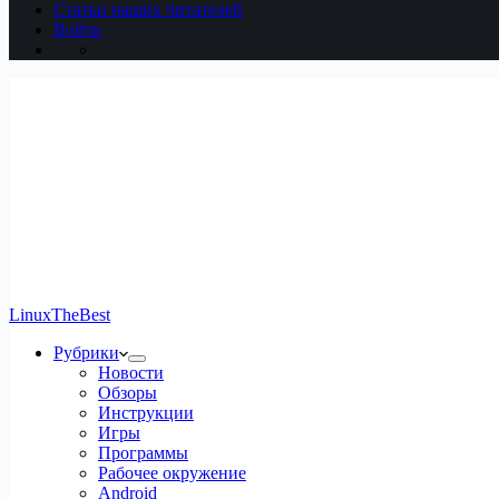
Статьи наших читателей
Войти
LinuxTheBest
Рубрики
Новости
Обзоры
Инструкции
Игры
Программы
Рабочее окружение
Android