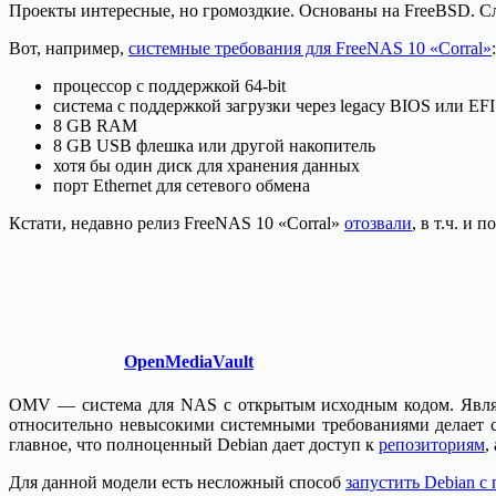
Проекты интересные, но громоздкие. Основаны на FreeBSD. С
Вот, например,
системные требования для FreeNAS 10 «Corral»
:
процессор с поддержкой 64-bit
система с поддержкой загрузки через legacy BIOS или EFI
8 GB RAM
8 GB USB флешка или другой накопитель
хотя бы один диск для хранения данных
порт Ethernet для сетевого обмена
Кстати, недавно релиз FreeNAS 10 «Corral»
отозвали
, в т.ч. и
OpenMediaVault
OMV — система для NAS с открытым исходным кодом. Явл
относительно невысокими системными требованиями делает 
главное, что полноценный Debian дает доступ к
репозиториям
,
Для данной модели есть несложный способ
запустить Debian с