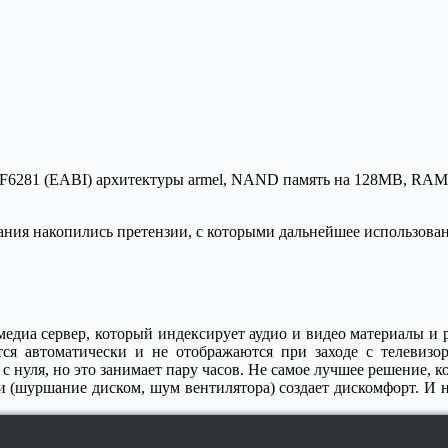
88F6281 (EABI) архитектуры armel, NAND память на 128MB, RA
ания накопились претензии, с которыми дальнейшее использова
едиа сервер, который индексирует аудио и видео материалы и 
ся автоматически и не отображаются при заходе с телевизо
с нуля, но это занимает пару часов. Не самое лучшее решение, к
(шуршание диском, шум вентилятора) создает дискомфорт. И ни 
.