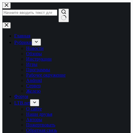
Перейти
к
сути
Ничего
не
найдено
Главная
Рубрики
Новости
Обзоры
Инструкции
Игры
Программы
Рабочее окружение
Android
Сервер
Железо
Форум
LTB.net
О сайте
Наши друзья
Авторы
Пожертвовать
Обратная связь