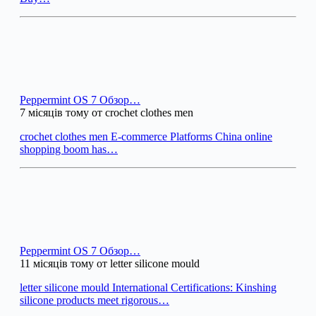
Peppermint OS 7 Обзор…
7 місяців тому от crochet clothes men
crochet clothes men E-commerce Platforms China online
shopping boom has…
Peppermint OS 7 Обзор…
11 місяців тому от letter silicone mould
letter silicone mould International Certifications: Kinshing
silicone products meet rigorous…