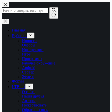
Перейти
к
сути
Ничего
не
найдено
Главная
Рубрики
Новости
Обзоры
Инструкции
Игры
Программы
Рабочее окружение
Android
Сервер
Железо
Форум
LTB.net
О сайте
Наши друзья
Авторы
Пожертвовать
Обратная связь