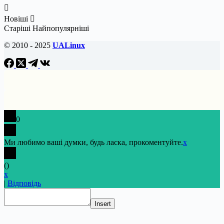
Новіші
Старіші
Найпопулярніші
© 2010 - 2025
UALinux
0
Ми любимо ваші думки, будь ласка, прокоментуйте.
x
(
)
x
|
Відповідь
Insert