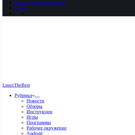
Статьи наших читателей
Войти
LinuxTheBest
Рубрики
Новости
Обзоры
Инструкции
Игры
Программы
Рабочее окружение
Android