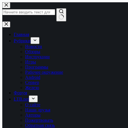
Перейти
к
сути
Ничего
не
найдено
Главная
Рубрики
Новости
Обзоры
Инструкции
Игры
Программы
Рабочее окружение
Android
Сервер
Железо
Форум
LTB.net
О сайте
Наши друзья
Авторы
Пожертвовать
Обратная связь