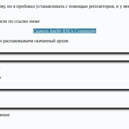
му, но я пробовал устанавливать с помощью репозитория, и у ме
 или по ссылке ниже
Скачать Intellij IDEA Community
 и распаковываем скачанный архив.
.
ю
шение