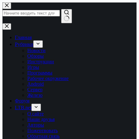
Перейти
к
сути
Ничего
не
найдено
Главная
Рубрики
Новости
Обзоры
Инструкции
Игры
Программы
Рабочее окружение
Android
Сервер
Железо
Форум
LTB.net
О сайте
Наши друзья
Авторы
Пожертвовать
Обратная связь