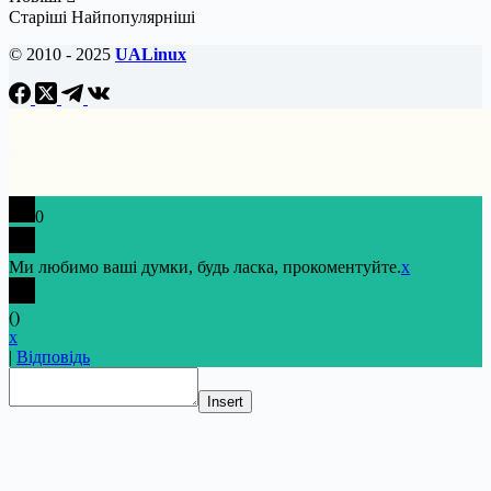
Старіші
Найпопулярніші
© 2010 - 2025
UALinux
0
Ми любимо ваші думки, будь ласка, прокоментуйте.
x
(
)
x
|
Відповідь
Insert