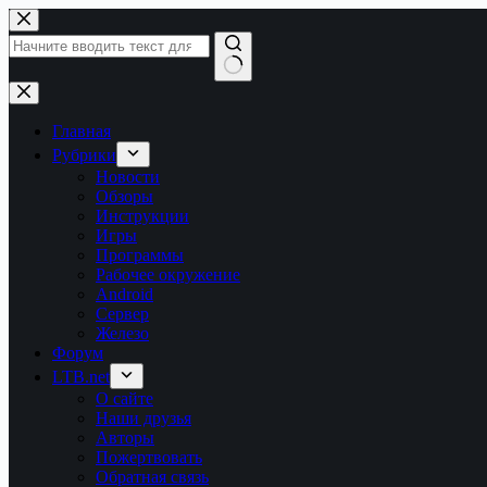
Перейти
к
сути
Ничего
не
найдено
Главная
Рубрики
Новости
Обзоры
Инструкции
Игры
Программы
Рабочее окружение
Android
Сервер
Железо
Форум
LTB.net
О сайте
Наши друзья
Авторы
Пожертвовать
Обратная связь