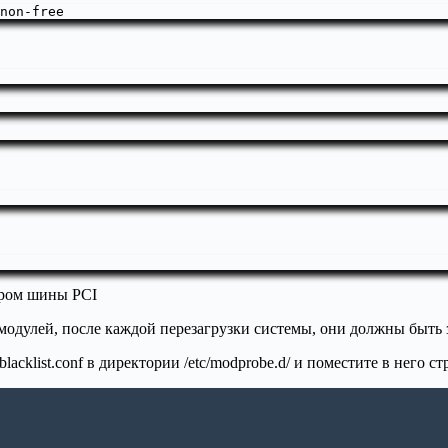
non-free
ором шины PCI
модулей, после каждой перезагрузки системы, они должны быть 
acklist.conf в директории /etc/modprobe.d/ и поместите в него ст