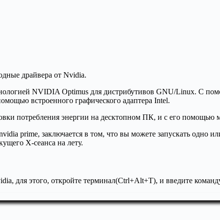
одные драйвера от Nvidia.
хнологией NVIDIA Optimus для дистрибутивов GNU/Linux. С пом
помощью встроенного графического адаптера Intel.
ировки потребления энергии на десктопном ПК, и с его помощью
idia prime, заключается в том, что вы можете запускать одно 
кущего X-сеанса на лету.
dia, для этого, откройте терминал(Ctrl+Alt+T), и введите команд