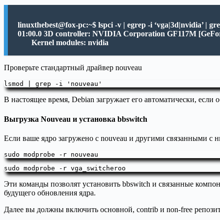
linuxthebest@fox-pc:~$ lspci -v | egrep -i ‘vga|3d|nvidia’ | gre
01:00.0 3D controller: NVIDIA Corporation GF117M [GeFo
Kernel modules: nvidia
Проверьте стандартный драйвер nouveau
lsmod | grep -i 'nouveau'
В настоящее время, Debian загружает его автоматически, если
Выгрузка Nouveau и установка bbswitch
Если ваше ядро ​​загружено с nouveau и другими связанными с н
sudo modprobe -r nouveau
sudo modprobe -r vga_switcheroo
Эти команды позволят установить bbswitch и связанные компо
будущего обновления ядра.
Далее вы должны включить основной, contrib и non-free репозитор