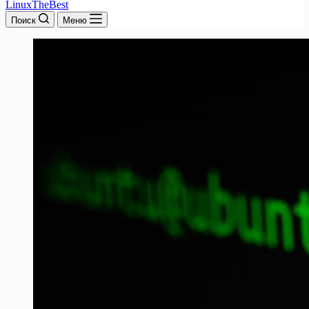
LinuxTheBest
Поиск
Меню