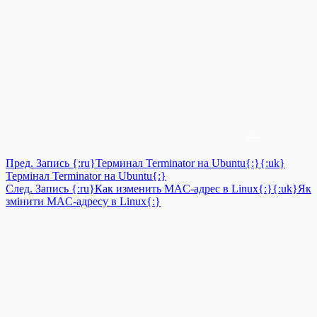
Пред.
Запись
{:ru}Терминал Terminator на Ubuntu{:}{:uk}
Термінал Terminator на Ubuntu{:}
След.
Запись
{:ru}Как изменить MAC-адрес в Linux{:}{:uk}Як
змінити MAC-адресу в Linux{:}