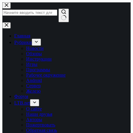
Перейти
к
сути
Ничего
не
найдено
Главная
Рубрики
Новости
Обзоры
Инструкции
Игры
Программы
Рабочее окружение
Android
Сервер
Железо
Форум
LTB.net
О сайте
Наши друзья
Авторы
Пожертвовать
Обратная связь