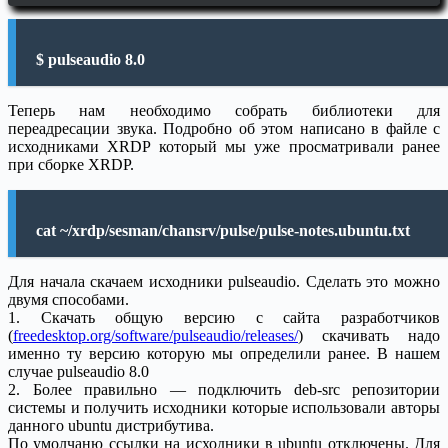
$ pulseaudio 8.0
Теперь нам необходимо собрать библиотеки для
переадресации звука. Подробно об этом написано в файле с
исходниками XRDP который мы уже просматривали ранее
при сборке XRDP.
cat ~/xrdp/sesman/chansrv/pulse/pulse-notes.ubuntu.txt
Для начала скачаем исходники pulseaudio. Сделать это можно
двумя способами.
1. Скачать общую версию с сайта разработчиков
(
freedesktop.org/software/pulseaudio/releases/
) скачивать надо
именно ту версию которую мы определили ранее. В нашем
случае pulseaudio 8.0
2. Более правильно — подключить deb-src репозитории
системы и получить исходники которые использовали авторы
данного ubuntu дистрибутива.
По умолчаню ссылки на исходники в ubuntu отключены. Для