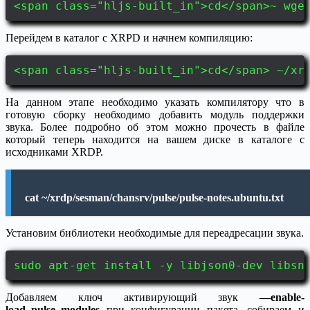
<span class="hljs-built_in">cd</span>~ wge
Перейдем в каталог с XRPD и начнем компиляцию:
<span class="hljs-built_in">cd</span> ~/xr
На данном этапе необходимо указать компилятору что в
готовую сборку необходимо добавить модуль поддержки
звука. Более подробно об этом можно прочесть в файле
который теперь находится на вашем диске в каталоге с
исходниками XRDP.
cat ~/xrdp/sesman/chansrv/pulse/pulse-notes.ubuntu.txt
Установим библиотеки необходимые для переадресации звука.
sudo apt-get install -y libjson0-dev libsn
Добавляем ключ активирующий звук
—enable-
load_pulse_modules
при конфигурации пакета, собираем и