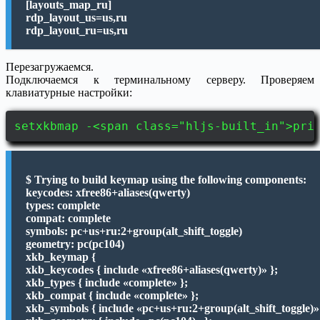
[layouts_map_ru]
rdp_layout_us=us,ru
rdp_layout_ru=us,ru
Перезагружаемся.
Подключаемся к терминальному серверу. Проверяем
клавиатурные настройки:
setxkbmap -<span class="hljs-built_in">pri
$ Trying to build keymap using the following components:
keycodes: xfree86+aliases(qwerty)
types: complete
compat: complete
symbols: pc+us+ru:2+group(alt_shift_toggle)
geometry: pc(pc104)
xkb_keymap {
xkb_keycodes { include «xfree86+aliases(qwerty)» };
xkb_types { include «complete» };
xkb_compat { include «complete» };
xkb_symbols { include «pc+us+ru:2+group(alt_shift_toggle)»