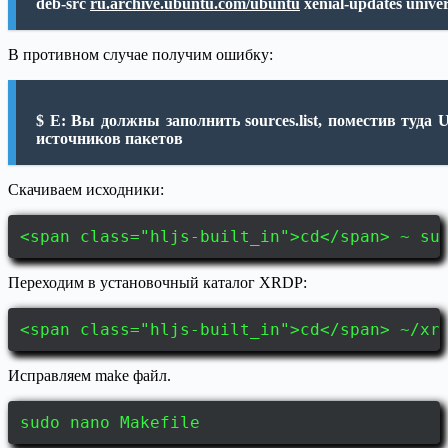
deb-src
ru.archive.ubuntu.com/ubuntu
xenial-updates unive
В противном случае получим ошибку:
$ E: Вы должны заполнить sources.list, поместив туда 
источников пакетов
Скачиваем исходники:
<span class="hljs-built_in">cd</span> ~ su
Переходим в установочный каталог XRDP:
<span class="hljs-built_in">cd</span> ~/xr
Исправляем make файл.
sudo nano Makefile