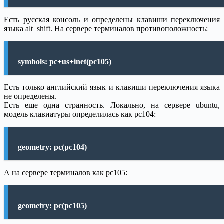
Есть русская консоль и определены клавиши переключения
языка alt_shift. На сервере терминалов противоположность:
symbols: pc+us+inet(pc105)
Есть только английский язык и клавиши переключения языка
не определены.
Есть еще одна странность. Локально, на сервере ubuntu,
модель клавиатуры определилась как pc104:
geometry: pc(pc104)
А на сервере терминалов как pc105:
geometry: pc(pc105)