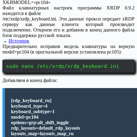
XKBMODEL=«pc104»
Файл клавиатурных настроек программы XRDP 0.9.2
находится в файле
/etc/xrdp/xrdp_keyboard.ini. Эти данные прокси передает xRDP
серверу как данные клиента который производит
подключение. Откроем его и добавим в конец данного файла
блок поддержки русской локали.
→
Источник
Предварительно исправив модель клавиатуры на верную
model=pc104 (в оригнальной версии установлена pc105):
sudo nano /etc/xrdp/xrdp_keyboard.ini
Добавляем в конец файла:
[rdp_keyboard_ru]
keyboard_type=4
keyboard_subtype=1
model=pc104
options=grp:alt_shift_toggle
rdp_layouts=default_rdp_layouts
layouts_map=layouts_map_ru