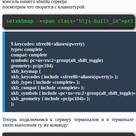
консоль нашего ubuntu сервера
посмотрим что творится с клавиатурой.
setxkbmap -<span class="hljs-built_in">pri
$ keycodes: xfree86+aliases(qwerty)
types: complete
compat: complete
symbols: pc+us+ru:2+group(alt_shift_toggle)
geometry: pc(pc104)
xkb_keymap {
xkb_keycodes { include «xfree86+aliases(qwerty)» };
xkb_types { include «complete» };
xkb_compat { include «complete» };
xkb_symbols { include «pc+us+ru:2+group(alt_shift_toggle)»
xkb_geometry { include «pc(pc104)» };
};
Теперь подключимся к серверу терминалов и в терминале
xterm выполним ту же команду: