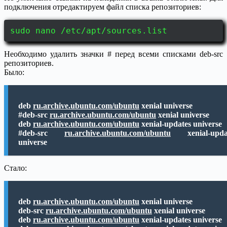
подключения отредактируем файл списка репозиториев:
sudo nano /etc/apt/sources.list
Необходимо удалить значки # перед всеми списками deb-src
репозиториев.
Было:
deb
ru.archive.ubuntu.com/ubuntu
xenial universe
#deb-src
ru.archive.ubuntu.com/ubuntu
xenial universe
deb
ru.archive.ubuntu.com/ubuntu
xenial-updates universe
#deb-src
ru.archive.ubuntu.com/ubuntu
xenial-upda
universe
Стало:
deb
ru.archive.ubuntu.com/ubuntu
xenial universe
deb-src
ru.archive.ubuntu.com/ubuntu
xenial universe
deb
ru.archive.ubuntu.com/ubuntu
xenial-updates universe