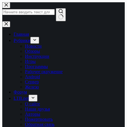
Перейти
к
сути
Ничего
не
найдено
Главная
Рубрики
Новости
Обзоры
Инструкции
Игры
Программы
Рабочее окружение
Android
Сервер
Железо
Форум
LTB.net
О сайте
Наши друзья
Авторы
Пожертвовать
Обратная связь