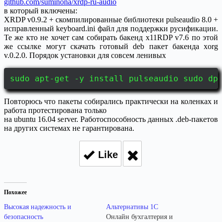
github.com/suminona/xrdp-ru-audio
в который включены:
XRDP v0.9.2 + скомпилированные библиотеки pulseaudio 8.0 +
исправленный keyboard.ini файл для поддержки русификации.
Те же кто не хочет сам собирать бакенд x11RDP v7.6 по этой
же ссылке могут скачать готовый deb пакет бакенда xorg
v.0.2.0. Порядок установки для совсем ленивых
sudo apt-get -y install pulseaudio sudo dp
Повторюсь что пакеты собирались практически на коленках и
работа протестирована только
на ubuntu 16.04 server. Работоспособность данных .deb-пакетов
на других системах не гарантирована.
Like
Похожее
Высокая надежность и
Альтернативы 1С
безопасность
Онлайн бухгалтерия и