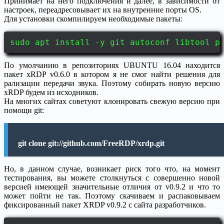
Принимает на него подключения и далее, в зависимости от
настроек, переадресовывает их на внутренние порты OS.
Для установки скомпилируем необходимые пакеты:
sudo apt install -y git autoconf libtool p
По умолчанию в репозиториях UBUNTU 16.04 находится
пакет xRDP v0.6.0 в котором я не смог найти решения для
рализации передачи звука. Поэтому собирать новую версию
xRDP будем из исходников.
На многих сайтах советуют клонировать свежую версию при
помощи git:
git clone git://github.com/FreeRDP/xrdp.git
Но, в данном случае, возникает риск того что, на момент
тестирования, вы можете столкнуться с совершенно новой
версией имеющей значительные отличия от v0.9.2 и что то
может пойти не так. Поэтому скачиваем и распаковываем
фиксированный пакет XRDP v0.9.2 с сайта разработчиков.