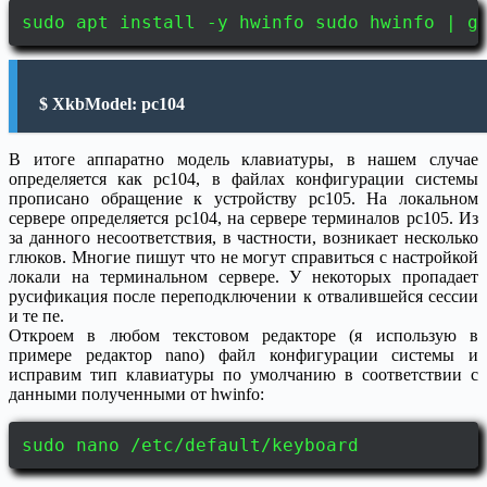
sudo apt install -y hwinfo sudo hwinfo | g
$ XkbModel: pc104
В итоге аппаратно модель клавиатуры, в нашем случае
определяется как pc104, в файлах конфигурации системы
прописано обращение к устройству pc105. На локальном
сервере определяется pc104, на сервере терминалов pc105. Из
за данного несоответствия, в частности, возникает несколько
глюков. Многие пишут что не могут справиться с настройкой
локали на терминальном сервере. У некоторых пропадает
русификация после переподключении к отвалившейся сессии
и те пе.
Откроем в любом текстовом редакторе (я использую в
примере редактор nano) файл конфигурации системы и
исправим тип клавиатуры по умолчанию в соответствии с
данными полученными от hwinfo:
sudo nano /etc/default/keyboard