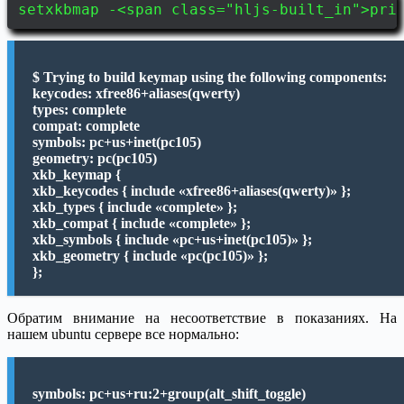
setxkbmap -<span class="hljs-built_in">pri
$ Trying to build keymap using the following components:
keycodes: xfree86+aliases(qwerty)
types: complete
compat: complete
symbols: pc+us+inet(pc105)
geometry: pc(pc105)
xkb_keymap {
xkb_keycodes { include «xfree86+aliases(qwerty)» };
xkb_types { include «complete» };
xkb_compat { include «complete» };
xkb_symbols { include «pc+us+inet(pc105)» };
xkb_geometry { include «pc(pc105)» };
};
Обратим внимание на несоответствие в показаниях. На
нашем ubuntu сервере все нормально:
symbols: pc+us+ru:2+group(alt_shift_toggle)