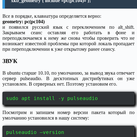
xkb_geometry { include «pc(pc104)» };
Все в порядке, клавиатура определяется верно:
geometry: pc(pc104)
и появился русский язык с переключением по alt_shift.
Закрываем сеанс оставляя его работать в фоне и
переподключаемся к нему же снова чтобы проверить что не
возникает известной проблемы при которой локаль пропадает
при переподключении к уже открытому ранее сеансу.
ЗВУК
В ubuntu старше 10.10, по умолчанию, за вывод звука отвечает
сервер pulseaudio. В десктопных дистрибутивах он уже
установлен. В серверных нет. Поэтому установим его.
sudo apt install -y pulseaudio
Посмотрим и запишем номер версии пакета который по
умолчанию установился в нашу систему:
pulseaudio –version