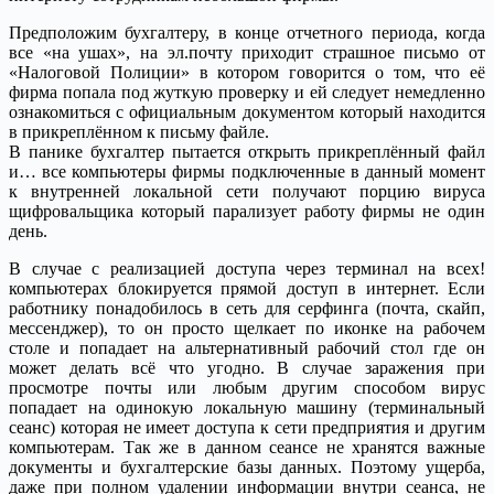
Предположим бухгалтеру, в конце отчетного периода, когда
все «на ушах», на эл.почту приходит страшное письмо от
«Налоговой Полиции» в котором говорится о том, что её
фирма попала под жуткую проверку и ей следует немедленно
ознакомиться с официальным документом который находится
в прикреплённом к письму файле.
В панике бухгалтер пытается открыть прикреплённый файл
и… все компьютеры фирмы подключенные в данный момент
к внутренней локальной сети получают порцию вируса
щифровальщика который парализует работу фирмы не один
день.
В случае с реализацией доступа через терминал на всех!
компьютерах блокируется прямой доступ в интернет. Если
работнику понадобилось в сеть для серфинга (почта, скайп,
мессенджер), то он просто щелкает по иконке на рабочем
столе и попадает на альтернативный рабочий стол где он
может делать всё что угодно. В случае заражения при
просмотре почты или любым другим способом вирус
попадает на одинокую локальную машину (терминальный
сеанс) которая не имеет доступа к сети предприятия и другим
компьютерам. Так же в данном сеансе не хранятся важные
документы и бухгалтерские базы данных. Поэтому ущерба,
даже при полном удалении информации внутри сеанса, не