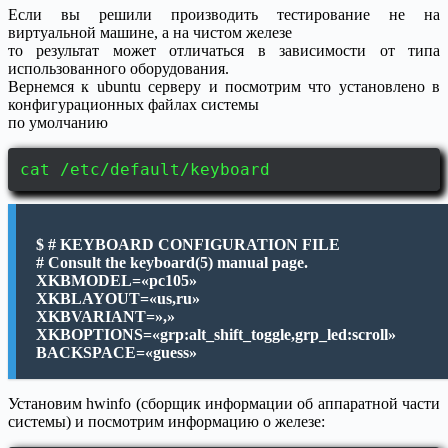
Если вы решили производить тестирование не на
виртуальной машине, а на чистом железе
то результат может отличаться в зависимости от типа
использованного оборудования.
Вернемся к ubuntu серверу и посмотрим что установлено в
конфигурационных файлах системы
по умолчанию
cat /etc/default/keyboard
$ # KEYBOARD CONFIGURATION FILE
# Consult the keyboard(5) manual page.
XKBMODEL=«pc105»
XKBLAYOUT=«us,ru»
XKBVARIANT=»,»
XKBOPTIONS=«grp:alt_shift_toggle,grp_led:scroll»
BACKSPACE=«guess»
Установим hwinfo (сборщик информации об аппаратной части
системы) и посмотрим информацию о железе: