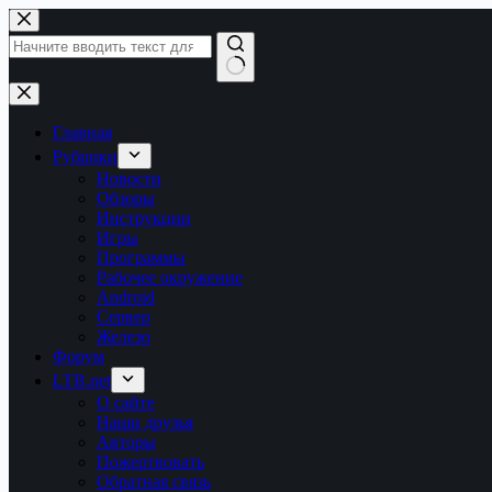
Перейти
к
сути
Ничего
не
найдено
Главная
Рубрики
Новости
Обзоры
Инструкции
Игры
Программы
Рабочее окружение
Android
Сервер
Железо
Форум
LTB.net
О сайте
Наши друзья
Авторы
Пожертвовать
Обратная связь