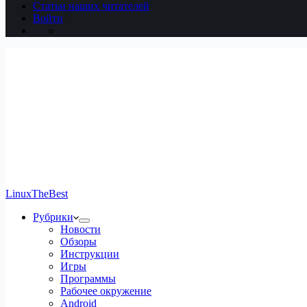
Статьи наших читателей
Войти
LinuxTheBest
Рубрики
Новости
Обзоры
Инструкции
Игры
Программы
Рабочее окружение
Android