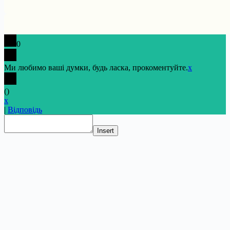
0
Ми любимо ваші думки, будь ласка, прокоментуйте.
x
(
)
x
|
Відповідь
Insert