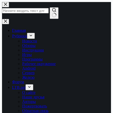
Перейти
к
сути
Ничего
не
найдено
Главная
Рубрики
Новости
Обзоры
Инструкции
Игры
Программы
Рабочее окружение
Android
Сервер
Железо
Форум
LTB.net
О сайте
Наши друзья
Авторы
Пожертвовать
Обратная связь