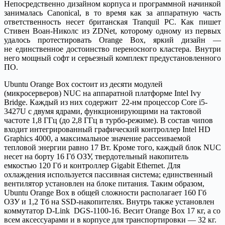
Непосредственно дизайном корпуса и программной начинкой
занималась Canonical, в то время как за аппаратную часть
ответственность несет британская Tranquil PC. Как пишет
Стивен Воан-Николс из ZDNet, которому одному из первых
удалось протестировать Orange Box, яркий дизайн —
не единственное достоинство переносного кластера. Внутри
него мощный софт и серьезный комплект предустановленного
ПО.
Ubuntu Orange Box состоит из десяти модулей
(микросерверов) NUC на аппаратной платформе Intel Ivy
Bridge. Каждый из них содержит 22-нм процессор Core i5-
3427U с двумя ядрами, функционирующими на тактовой
частоте 1,8 ГГц (до 2,8 ГГц в турбо-режиме). В состав чипов
входит интегрированный графический контроллер Intel HD
Graphics 4000, а максимальное значение рассеиваемой
тепловой энергии равно 17 Вт. Кроме того, каждый блок NUC
несет на борту 16 Гб ОЗУ, твердотельный накопитель
емкостью 120 Гб и контроллер Gigabit Ethernet. Для
охлаждения используется пассивная система; единственный
вентилятор установлен на блоке питания. Таким образом,
Ubuntu Orange Box в общей сложности располагает 160 Гб
ОЗУ и 1,2 Тб на SSD-накопителях. Внутрь также установлен
коммутатор D-Link DGS-1100-16. Весит Orange Box 17 кг, а со
всем аксессуарами и в корпусе для транспортировки — 32 кг.