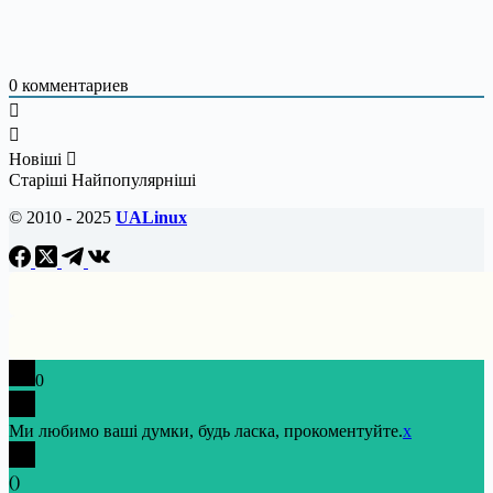
0
комментариев
Новіші
Старіші
Найпопулярніші
© 2010 - 2025
UALinux
0
Ми любимо ваші думки, будь ласка, прокоментуйте.
x
(
)