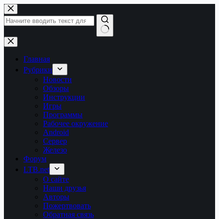
Перейти
к
сути
Ничего
не
найдено
Главная
Рубрики
Новости
Обзоры
Инструкции
Игры
Программы
Рабочее окружение
Android
Сервер
Железо
Форум
LTB.net
О сайте
Наши друзья
Авторы
Пожертвовать
Обратная связь