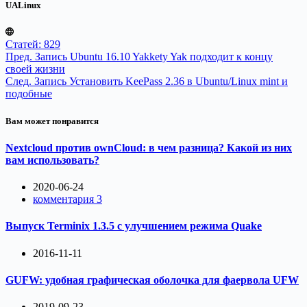
UALinux
Статей: 829
Пред.
Запись
Ubuntu 16.10 Yakkety Yak подходит к концу
своей жизни
След.
Запись
Установить KeePass 2.36 в Ubuntu/Linux mint и
подобные
Вам может понравится
Nextcloud против ownCloud: в чем разница? Какой из них
вам использовать?
2020-06-24
комментария 3
Выпуск Terminix 1.3.5 с улучшением режима Quake
2016-11-11
GUFW: удобная графическая оболочка для фаервола UFW
2019-09-23