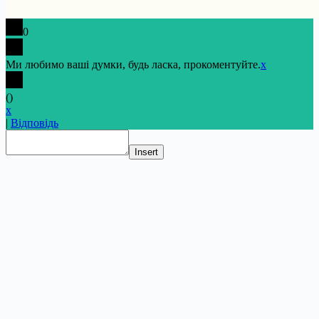
0
Ми любимо ваші думки, будь ласка, прокоментуйте.
x
(
)
x
|
Відповідь
Insert