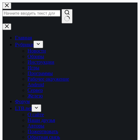
Перейти
к
сути
Ничего
не
найдено
Главная
Рубрики
Новости
Обзоры
Инструкции
Игры
Программы
Рабочее окружение
Android
Сервер
Железо
Форум
LTB.net
О сайте
Наши друзья
Авторы
Пожертвовать
Обратная связь