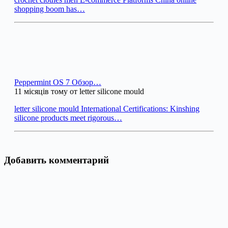
shopping boom has…
Peppermint OS 7 Обзор…
11 місяців тому от letter silicone mould
letter silicone mould International Certifications: Kinshing
silicone products meet rigorous…
Добавить комментарий