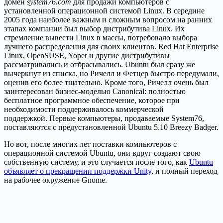
домен
system76.com
для продажи компьютеров с
установленной операционной системой Linux. В середине
2005 года наиболее важным и сложным вопросом на ранних
этапах компании был выбор дистрибутива Linux. Их
стремление вывести Linux в массы, потребовало выбора
лучшего распределения для своих клиентов. Red Hat Enterprise
Linux, OpenSUSE, Yoper и другие дистрибутивы
рассматривались и отбрасывались. Ubuntu был сразу же
вычеркнут из списка, но Ричелл и Фетцер быстро передумали,
оценив его более тщательно. Кроме того, Ричелл очень был
заинтересован бизнес-моделью Canonical: полностью
бесплатное программное обеспечение, которое при
необходимости поддерживалось коммерческой
поддержкой. Первые компьютеры, продаваемые System76,
поставляются с предустановленной Ubuntu 5.10 Breezy Badger.
Но вот, после многих лет поставки компьютеров с
операционной системой Ubuntu, они вдруг создают свою
собственную систему, и это случается после того, как
Ubuntu
объявляет о прекращении поддержки Unity
, и полный переход
на рабочее окружение Gnome.