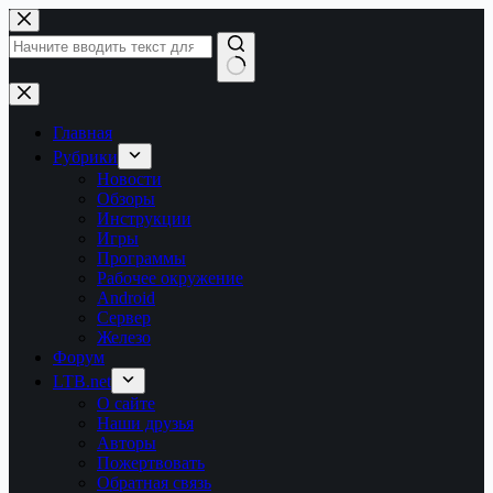
Перейти
к
сути
Ничего
не
найдено
Главная
Рубрики
Новости
Обзоры
Инструкции
Игры
Программы
Рабочее окружение
Android
Сервер
Железо
Форум
LTB.net
О сайте
Наши друзья
Авторы
Пожертвовать
Обратная связь