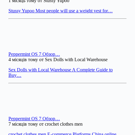
1 місяць тому от Stussy Yupoo
Stussy Yupoo Most people will use a weight vest for…
Peppermint OS 7 Обзор…
4 місяців тому от Sex Dolls with Local Warehouse
Sex Dolls with Local Warehouse A Complete Guide to
Buy…
Peppermint OS 7 Обзор…
7 місяців тому от crochet clothes men
crochet clothes men E-commerce Platforms China online