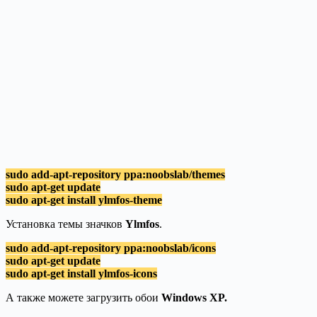
sudo add-apt-repository ppa:noobslab/themes
sudo apt-get update
sudo apt-get install ylmfos-theme
Установка темы значков
Ylmfos
.
sudo add-apt-repository ppa:noobslab/icons
sudo apt-get update
sudo apt-get install ylmfos-icons
А также можете загрузить обои
Windows XP.