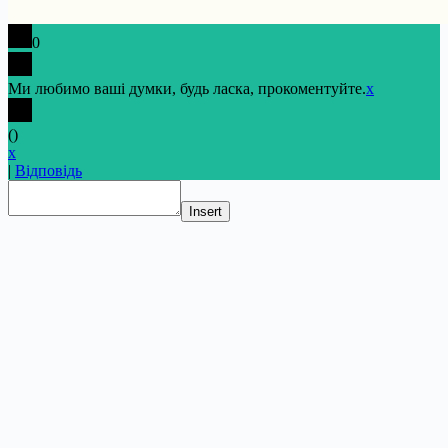
0
Ми любимо ваші думки, будь ласка, прокоментуйте.
x
(
)
x
|
Відповідь
Insert