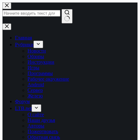
Перейти
к
сути
Ничего
не
найдено
Главная
Рубрики
Новости
Обзоры
Инструкции
Игры
Программы
Рабочее окружение
Android
Сервер
Железо
Форум
LTB.net
О сайте
Наши друзья
Авторы
Пожертвовать
Обратная связь