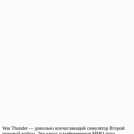
War Thunder — довольно впечатляющий симулятор Второй
мировой войны. Это кросс-платформенная MMO-игра,