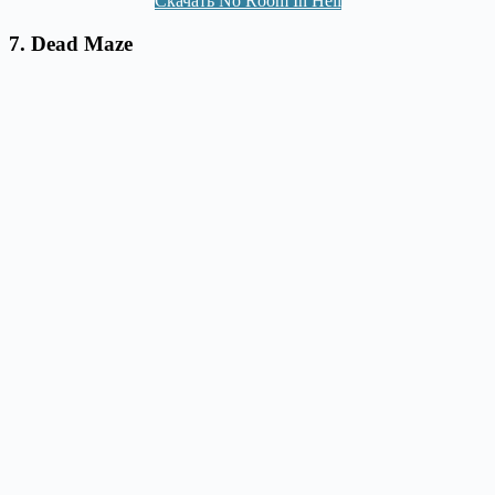
Скачать No Room In Hell
7.
Dead Maze