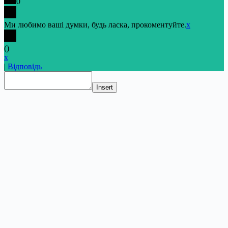
0
Ми любимо ваші думки, будь ласка, прокоментуйте.
x
(
)
x
|
Відповідь
Insert