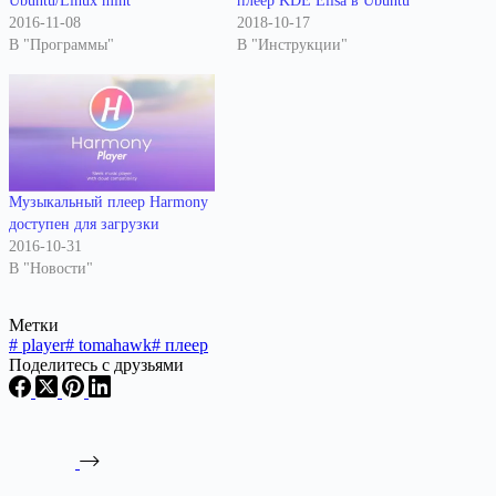
Ubuntu/Linux mint
плеер KDE Elisa в Ubuntu
2016-11-08
2018-10-17
В "Программы"
В "Инструкции"
Музыкальный плеер Harmony
доступен для загрузки
2016-10-31
В "Новости"
Метки
#
player
#
tomahawk
#
плеер
Поделитесь с друзьями