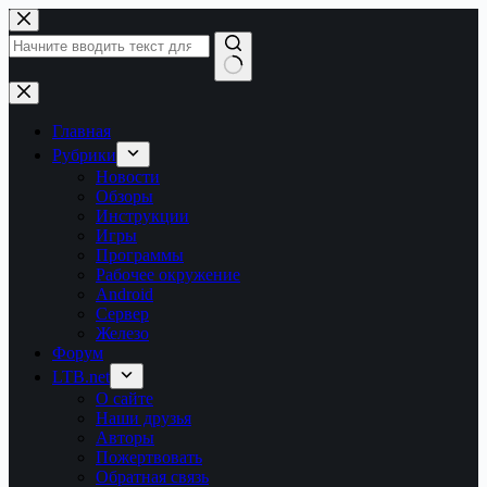
Перейти
к
сути
Ничего
не
найдено
Главная
Рубрики
Новости
Обзоры
Инструкции
Игры
Программы
Рабочее окружение
Android
Сервер
Железо
Форум
LTB.net
О сайте
Наши друзья
Авторы
Пожертвовать
Обратная связь