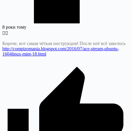
8 роки тому
Короче, вот самая чёткая инструкция! После неё всё завелось
http://compizomania.blogspot.com/2016/07/ace-stream-ubuntu-
1604linux-mint-18.html