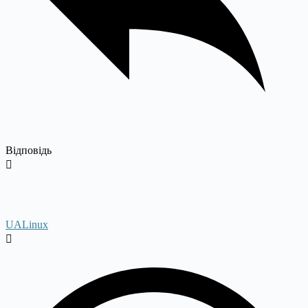
Відповідь
UALinux