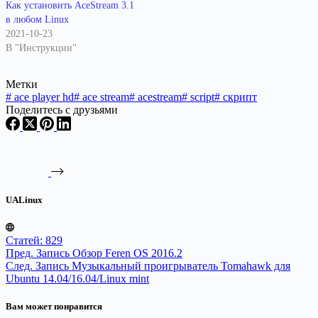
Как установить AceStream 3.1
в любом Linux
2021-10-23
В "Инструкции"
Метки
#
ace player hd
#
ace stream
#
acestream
#
script
#
скрипт
Поделитесь с друзьями
UALinux
Статей: 829
Пред.
Запись
Обзор Feren OS 2016.2
След.
Запись
Музыкальный проигрыватель Tomahawk для
Ubuntu 14.04/16.04/Linux mint
Вам может понравится