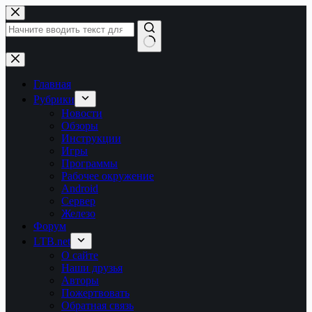
Перейти
к
сути
Ничего
не
найдено
Главная
Рубрики
Новости
Обзоры
Инструкции
Игры
Программы
Рабочее окружение
Android
Сервер
Железо
Форум
LTB.net
О сайте
Наши друзья
Авторы
Пожертвовать
Обратная связь