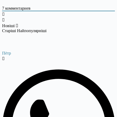
7
комментариев
Новіші
Старіші
Найпопулярніші
Пётр