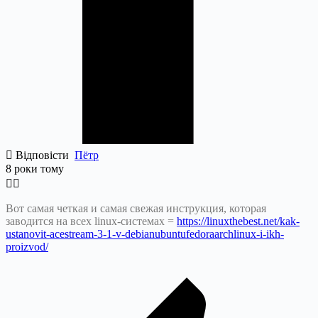
Відповісти
Пётр
8 роки тому
Вот самая четкая и самая свежая инструкция, которая
заводится на всех linux-системах =
https://linuxthebest.net/kak-
ustanovit-acestream-3-1-v-debianubuntufedoraarchlinux-i-ikh-
proizvod/