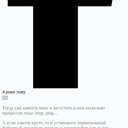
4 роки тому
Тогда уже качнуть tmux и запустить в нем несколько
процессов типа: htop, ping…
А если совсем круто, то и установить терминальный
файловый менеджер, погоду и аудиоплейер или радио