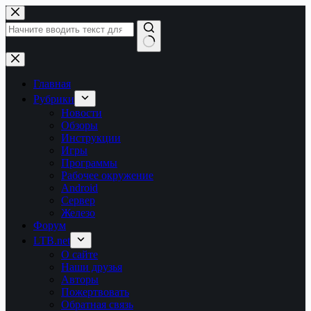
Перейти
к
сути
Ничего
не
найдено
Главная
Рубрики
Новости
Обзоры
Инструкции
Игры
Программы
Рабочее окружение
Android
Сервер
Железо
Форум
LTB.net
О сайте
Наши друзья
Авторы
Пожертвовать
Обратная связь