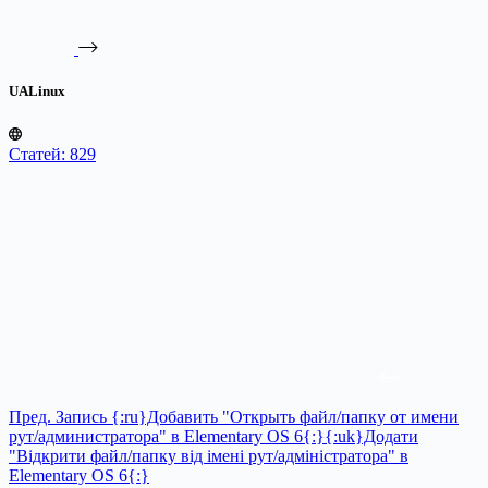
UALinux
Статей: 829
Пред.
Запись
{:ru}Добавить "Открыть файл/папку от имени
рут/администратора" в Elementary OS 6{:}{:uk}Додати
"Відкрити файл/папку від імені рут/адміністратора" в
Elementary OS 6{:}