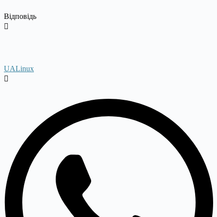
Відповідь
UALinux