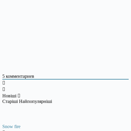
5
комментариев
Новіші
Старіші
Найпопулярніші
Snow fire