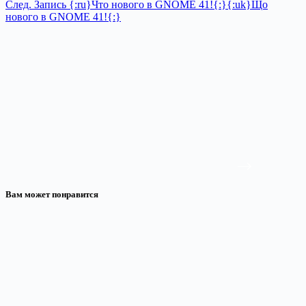
След.
Запись
{:ru}Что нового в GNOME 41!{:}{:uk}Що
нового в GNOME 41!{:}
Вам может понравится