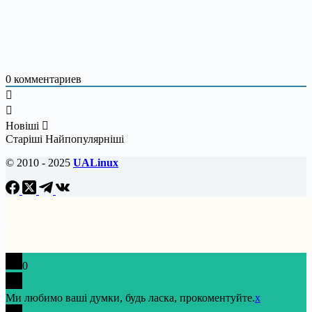
0
комментариев
Новіші
Старіші
Найпопулярніші
© 2010 - 2025
UALinux
0
Ми любимо ваші думки, будь ласка, прокоментуйте.
x