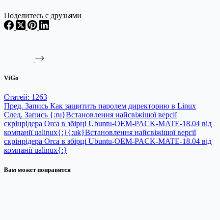
Поделитесь с друзьями
ViGo
Статей: 1263
Пред.
Запись
Как защитить паролем директорию в Linux
След.
Запись
{:ru}Встановлення найсвіжішої версії
скрінрідера Orca в збірці Ubuntu-OEM-PACK-MATE-18.04 від
компанії ualinux{:}{:uk}Встановлення найсвіжішої версії
скрінрідера Orca в збірці Ubuntu-OEM-PACK-MATE-18.04 від
компанії ualinux{:}
Вам может понравится