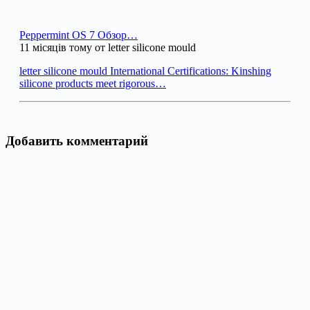
Peppermint OS 7 Обзор…
11 місяців тому от letter silicone mould
letter silicone mould International Certifications: Kinshing
silicone products meet rigorous…
Добавить комментарий