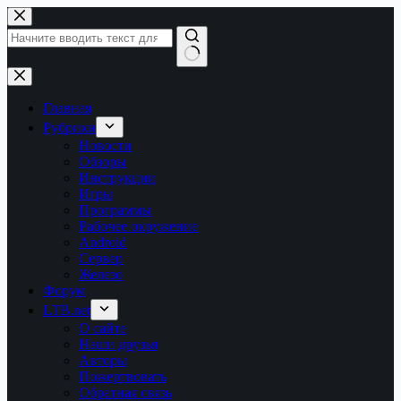
Перейти
к
сути
Ничего
не
найдено
Главная
Рубрики
Новости
Обзоры
Инструкции
Игры
Программы
Рабочее окружение
Android
Сервер
Железо
Форум
LTB.net
О сайте
Наши друзья
Авторы
Пожертвовать
Обратная связь