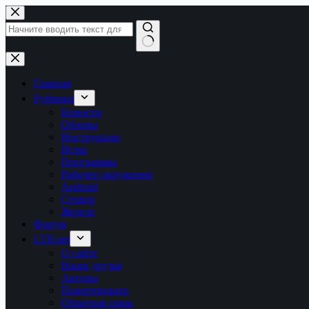
Перейти
к
сути
Ничего
не
найдено
Главная
Рубрики
Новости
Обзоры
Инструкции
Игры
Программы
Рабочее окружение
Android
Сервер
Железо
Форум
LTB.net
О сайте
Наши друзья
Авторы
Пожертвовать
Обратная связь