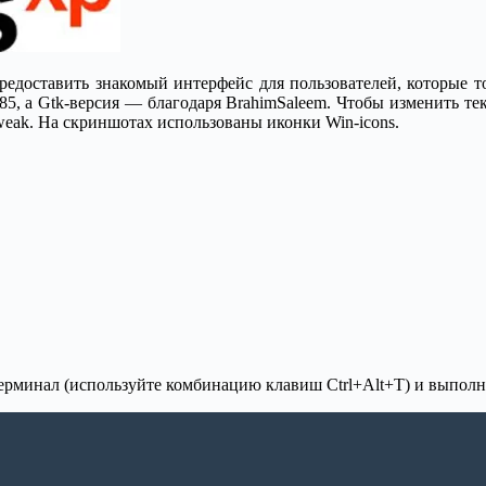
едоставить знакомый интерфейс для пользователей, которые то
85, а Gtk-версия — благодаря BrahimSaleem. Чтобы изменить т
Tweak. На скриншотах использованы иконки Win-icons.
 терминал (используйте комбинацию клавиш Ctrl+Alt+T) и выпол