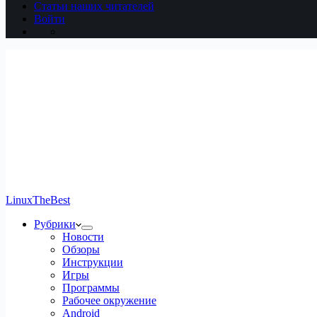
Статьи наших читателей
Войти
LinuxTheBest
Рубрики
Новости
Обзоры
Инструкции
Игры
Программы
Рабочее окружение
Android