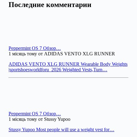
Последние комментарии
Peppermint OS 7 Обзор…
1 місяць тому от ADIDAS VENTO XLG RUNNER
ADIDAS VENTO XLG RUNNER Wearable Body Weights
|sportshoesworldforu_2026 Weighted Vests,Turn…
Peppermint OS 7 Обзор…
1 місяць тому от Stussy Yupoo
Stussy Yupoo Most people will use a weight vest for…