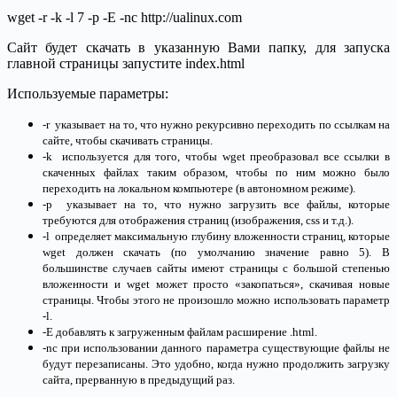
wget -r -k -l 7 -p -E -nc http://ualinux.com
Сайт будет скачать в указанную Вами папку, для запуска
главной страницы запустите index.html
Используемые параметры:
-r указывает на то, что нужно рекурсивно переходить по ссылкам на
сайте, чтобы скачивать страницы.
-k используется для того, чтобы wget преобразовал все ссылки в
скаченных файлах таким образом, чтобы по ним можно было
переходить на локальном компьютере (в автономном режиме).
-p указывает на то, что нужно загрузить все файлы, которые
требуются для отображения страниц (изображения, css и т.д.).
-l определяет максимальную глубину вложенности страниц, которые
wget должен скачать (по умолчанию значение равно 5). В
большинстве случаев сайты имеют страницы с большой степенью
вложенности и wget может просто «закопаться», скачивая новые
страницы. Чтобы этого не произошло можно использовать параметр
-l.
-E добавлять к загруженным файлам расширение .html.
-nc при использовании данного параметра существующие файлы не
будут перезаписаны. Это удобно, когда нужно продолжить загрузку
сайта, прерванную в предыдущий раз.