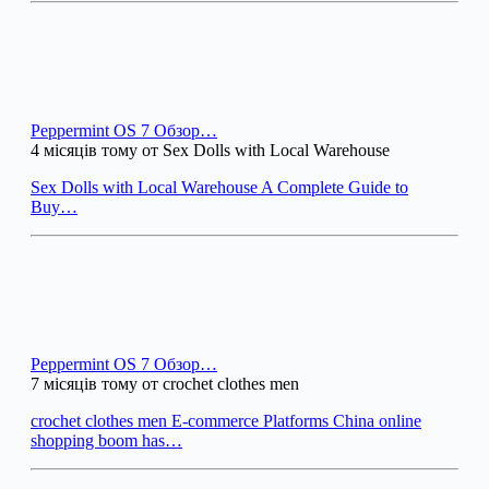
Peppermint OS 7 Обзор…
4 місяців тому от Sex Dolls with Local Warehouse
Sex Dolls with Local Warehouse A Complete Guide to
Buy…
Peppermint OS 7 Обзор…
7 місяців тому от crochet clothes men
crochet clothes men E-commerce Platforms China online
shopping boom has…