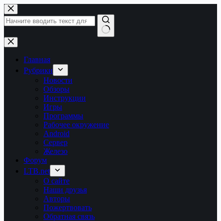
Перейти
к
сути
Ничего
не
найдено
Главная
Рубрики
Новости
Обзоры
Инструкции
Игры
Программы
Рабочее окружение
Android
Сервер
Железо
Форум
LTB.net
О сайте
Наши друзья
Авторы
Пожертвовать
Обратная связь