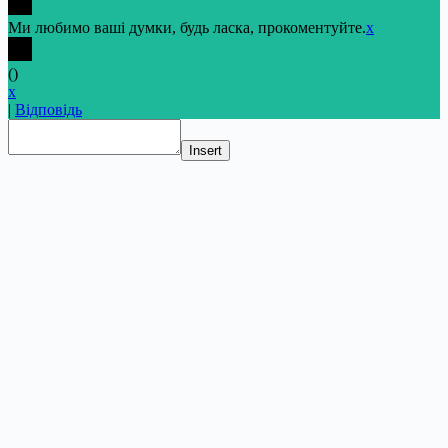
Ми любимо ваші думки, будь ласка, прокоментуйте.
x
(
)
x
|
Відповідь
Insert