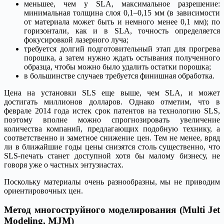
меньшее, чем у SLA, максимальное разрешение:
минимальная толщина слоя 0,1–0,15 мм (в зависимости
от материала может быть и немного менее 0,1 мм); по
горизонтали, как и в SLA, точность определяется
фокусировкой лазерного луча;
требуется долгий подготовительный этап для прогрева
порошка, а затем нужно ждать остывания полученного
образца, чтобы можно было удалить остатки порошка;
в большинстве случаев требуется финишная обработка.
Цена на установки SLS еще выше, чем SLA, и может
достигать миллионов долларов. Однако отметим, что в
феврале 2014 года истек срок патентов на технологию SLS,
поэтому вполне можно спрогнозировать увеличение
количества компаний, предлагающих подобную технику, а
соответственно и заметное снижение цен. Тем не менее, вряд
ли в ближайшие годы цены снизятся столь существенно, что
SLS-печать станет доступной хотя бы малому бизнесу, не
говоря уже о частных энтузиастах.
Поскольку материалы очень разнообразны, мы не приводим
ориентировочных цен.
Метод многоструйного моделирования (Multi Jet
Modeling, MJM)