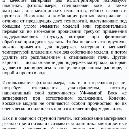
В качестве материала для MJM-принтеров используют
пластики, фотополимеры, специальный воск, а также
материалы для медицинских имплантов, зубных слепков и
протезов. Возможна и комбинация разных материалов: в
отличие от предыдущих двух технологий, выступающие под
большим углом элементы моделей или горизонтальные
перемычки во избежание провисаний требуют применения
поддерживающих структур, которые при финишной
обработке приходится удалять. Чтобы не делать это вручную,
можно применить для поддержек материал с меньшей
температурой плавления, чем для собственно модели, и потом
удалить его расплавлением в специальной печи. Другой
вариант — использование для поддержек материала, который
удаляется растворением в специализированном растворе, а
порой и просто в воде.
Использование фотополимера, как и в стереолитографии,
потребует отверждения ультрафиолетом, поэтому
напечатанный слой засвечивается УФ-лампой. Воск же
затвердевает при естественном охлаждении. Конечно,
восковые модели не отличаются особой прочностью, но их
очень легко использовать при изготовлении форм для литья.
Как и в обычной струйной печати, использование материалов
разного цвета позволит создавать за один цикл многоцветные
модели, а смешение базовых цветов даст возможность