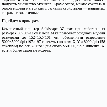
получать множество оттенков. Кроме этого, можно сочетать в
одной модели материалы с разными свойствами — например,
твердые и эластичные.
Перейдем к примерам.
Компактный принтер Solidscape 3Z max при собственных
размерах 56×50×42 см и весе 34 кг позволяет создавать модели
размерами до 152×152×101 мм, обеспечивая разрешение
5000×5000 dpi (197×197 точек/мм) по осям X, Y и 8000 dpi (158
точек/мм) по оси Z. Его цена около $50 000, но в линейке 3Z
есть и более дешевые модели.