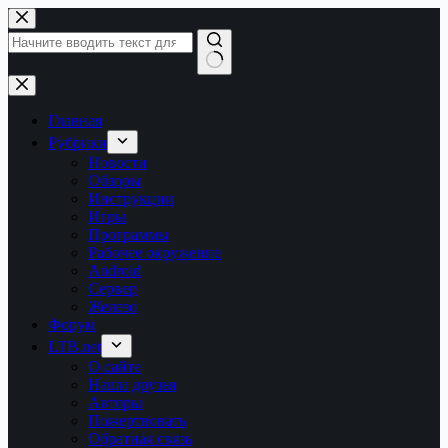
Перейти
к
сути
Ничего
не
найдено
Главная
Рубрики
Новости
Обзоры
Инструкции
Игры
Программы
Рабочее окружение
Android
Сервер
Железо
Форум
LTB.net
О сайте
Наши друзья
Авторы
Пожертвовать
Обратная связь