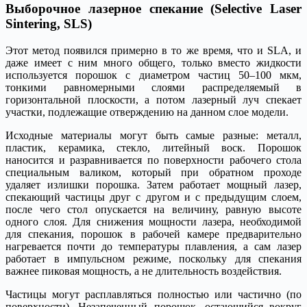
Выборочное лазерное спекание (Selective Laser
Sintering, SLS)
Этот метод появился примерно в то же время, что и SLA, и
даже имеет с ним много общего, только вместо жидкости
используется порошок с диаметром частиц 50–100 мкм,
тонкими равномерными слоями распределяемый в
горизонтальной плоскости, а потом лазерный луч спекает
участки, подлежащие отверждению на данном слое модели.
Исходные материалы могут быть самые разные: металл,
пластик, керамика, стекло, литейный воск. Порошок
наносится и разравнивается по поверхности рабочего стола
специальным валиком, который при обратном проходе
удаляет излишки порошка. Затем работает мощный лазер,
спекающий частицы друг с другом и с предыдущим слоем,
после чего стол опускается на величину, равную высоте
одного слоя. Для снижения мощности лазера, необходимой
для спекания, порошок в рабочей камере предварительно
нагревается почти до температуры плавления, а сам лазер
работает в импульсном режиме, поскольку для спекания
важнее пиковая мощность, а не длительность воздействия.
Частицы могут расплавляться полностью или частично (по
поверхности). Незапеченный порошок, остающийся вокруг