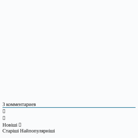
3
комментариев
Новіші
Старіші
Найпопулярніші