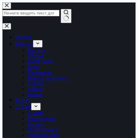
Перейти
к
сути
Ничего
не
найдено
Главная
Рубрики
Новости
Обзоры
Инструкции
Игры
Программы
Рабочее окружение
Android
Сервер
Железо
Форум
LTB.net
О сайте
Наши друзья
Авторы
Пожертвовать
Обратная связь