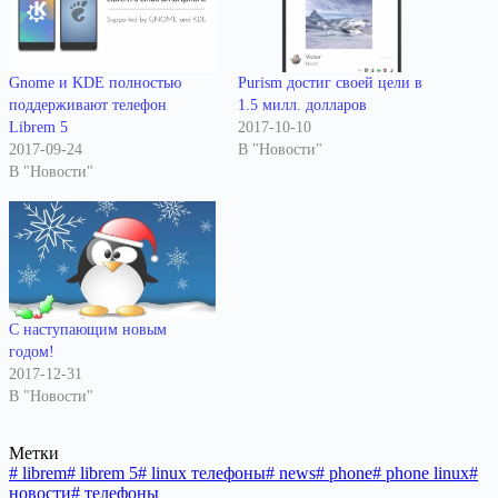
Gnome и KDE полностью
Purism достиг своей цели в
поддерживают телефон
1.5 милл. долларов
Librem 5
2017-10-10
2017-09-24
В "Новости"
В "Новости"
С наступающим новым
годом!
2017-12-31
В "Новости"
Метки
#
librem
#
librem 5
#
linux телефоны
#
news
#
phone
#
phone linux
#
новости
#
телефоны