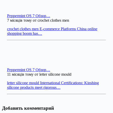
Peppermint OS 7 Обзор…
7 місяців тому от crochet clothes men
crochet clothes men E-commerce Platforms China online
shopping boom has…
Peppermint OS 7 Обзор…
11 місяців тому от letter silicone mould
letter silicone mould International Certifications: Kinshing
silicone products meet rigorous…
Добавить комментарий