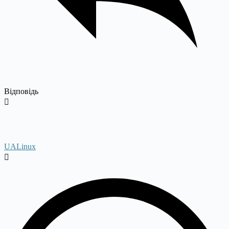
Відповідь
UALinux