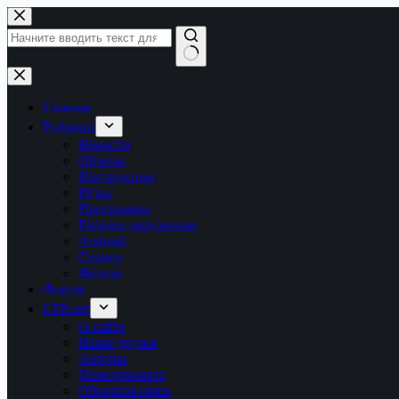
Перейти
к
сути
Ничего
не
найдено
Главная
Рубрики
Новости
Обзоры
Инструкции
Игры
Программы
Рабочее окружение
Android
Сервер
Железо
Форум
LTB.net
О сайте
Наши друзья
Авторы
Пожертвовать
Обратная связь