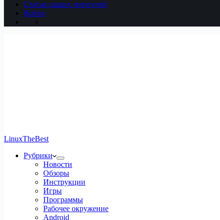
Статьи наших читателей
Войти
LinuxTheBest
Рубрики
Новости
Обзоры
Инструкции
Игры
Программы
Рабочее окружение
Android