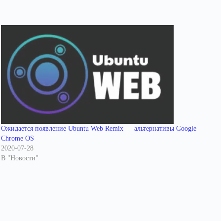
Ожидается появление Ubuntu Web Remix — альтернативы Google
Chrome OS
2020-07-28
В "Новости"