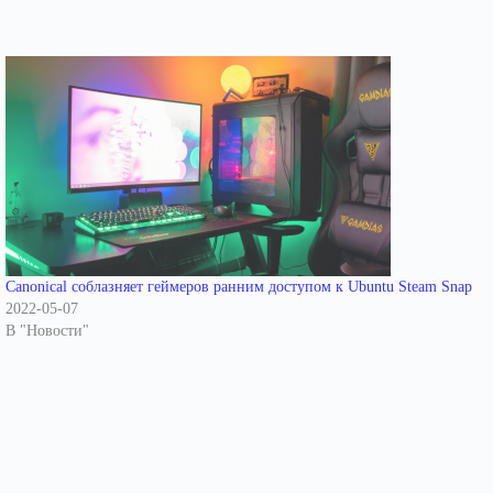
Canonical соблазняет геймеров ранним доступом к Ubuntu Steam Snap
2022-05-07
В "Новости"