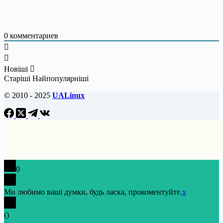
0
комментариев
Новіші
Старіші
Найпопулярніші
© 2010 - 2025
UALinux
0
Ми любимо ваші думки, будь ласка, прокоментуйте.
x
(
)