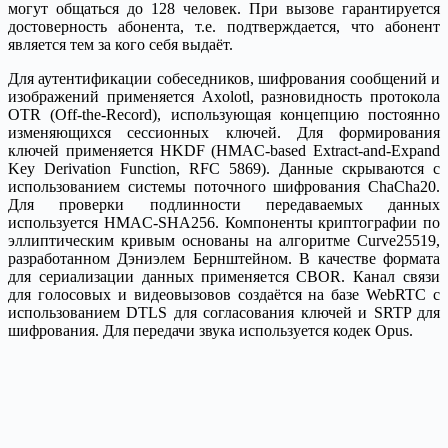
могут общаться до 128 человек. При вызове гарантируется
достоверность абонента, т.е. подтверждается, что абонент
является тем за кого себя выдаёт.
Для аутентификации собеседников, шифрования сообщений и
изображений применяется Axolotl, разновидность протокола
OTR (Off-the-Record), использующая концепцию постоянно
изменяющихся сессионных ключей. Для формирования
ключей применяется HKDF (HMAC-based Extract-and-Expand
Key Derivation Function, RFC 5869). Данные скрываются с
использованием системы поточного шифрования ChaCha20.
Для проверки подлинности передаваемых данных
используется HMAC-SHA256. Компоненты криптографии по
эллиптическим кривым основаны на алгоритме Curve25519,
разработанном Дэниэлем Бернштейном. В качестве формата
для сериализации данных применяется CBOR. Канал связи
для голосовых и видеовызовов создаётся на базе WebRTC с
использованием DTLS для согласования ключей и SRTP для
шифрования. Для передачи звука используется кодек Opus.