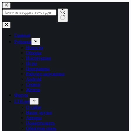
Перейти
к
сути
Ничего
не
найдено
Главная
Рубрики
Новости
Обзоры
Инструкции
Игры
Программы
Рабочее окружение
Android
Сервер
Железо
Форум
LTB.net
О сайте
Наши друзья
Авторы
Пожертвовать
Обратная связь