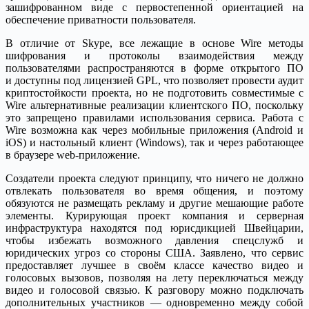
зашифрованном виде c первостепенной ориентацией на
обеспечение приватности пользователя.
В отличие от Skype, все лежащие в основе Wire методы
шифрования и протоколы взаимодействия между
пользователями распространяются в форме открытого ПО
и доступны под лицензией GPL, что позволяет провести аудит
криптостойкости проекта, но не подготовить совместимые с
Wire альтернативные реализации клиентского ПО, поскольку
это запрещено правилами использования сервиса. Работа с
Wire возможна как через мобильные приложения (Android и
iOS) и настольный клиент (Windows), так и через работающее
в браузере web-приложение.
Создатели проекта следуют принципу, что ничего не должно
отвлекать пользователя во время общения, и поэтому
обязуются не размещать рекламу и другие мешающие работе
элементы. Курирующая проект компания и серверная
инфраструктура находятся под юрисдикцией Швейцарии,
чтобы избежать возможного давления спецслужб и
юридических угроз со стороны США. Заявлено, что сервис
предоставляет лучшее в своём классе качество видео и
голосовых вызовов, позволяя на лету переключаться между
видео и голосовой связью. К разговору можно подключать
дополнительных участников — одновременно между собой