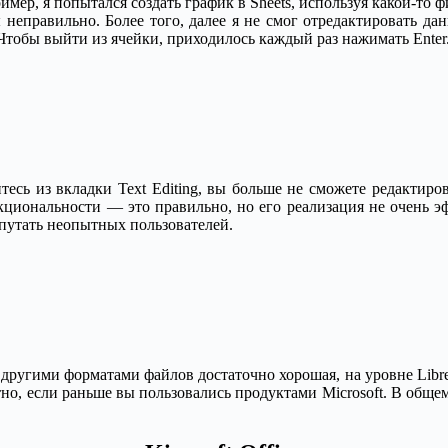
ример, я попытался создать график в Sheets, используя какой-то
ны неправильно. Более того, далее я не смог отредактировать д
тобы выйти из ячейки, приходилось каждый раз нажимать Enter
ь из вкладки Text Editing, вы больше не сможете редактирова
циональности — это правильно, но его реализация не очень эф
апутать неопытных пользователей.
 другими форматами файлов достаточно хорошая, на уровне Libre
но, если раньше вы пользовались продуктами Microsoft. В общем