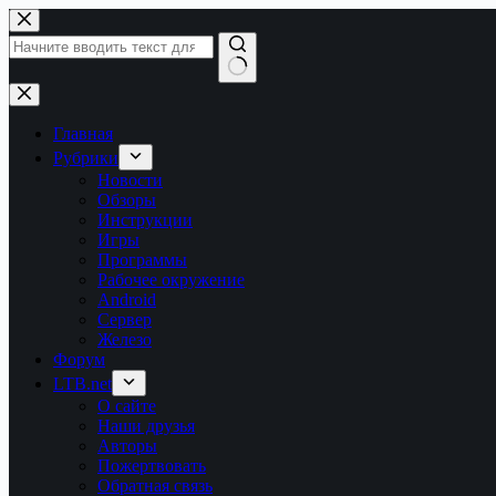
Перейти
к
сути
Ничего
не
найдено
Главная
Рубрики
Новости
Обзоры
Инструкции
Игры
Программы
Рабочее окружение
Android
Сервер
Железо
Форум
LTB.net
О сайте
Наши друзья
Авторы
Пожертвовать
Обратная связь