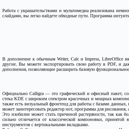
Работа с украшательствами и мультимедиа реализована немн
слайдами, вы легко найдете обходные пути. Программа интуитивн
В дополнение к обычным Writer, Calc и Impress, LibreOffice
другие. Вы можете экспортировать свою работу в PDF, и да
дополнения, позволяющие расширить базовую функциональнос
Официально Calligra — это графический и офисный пакет, с
стека KDE с широким спектром красочных и мощных компонент,
также есть визуальный фронтенд для работы с базами данных,
может заинтересовать редактор нот, программа для рисования, 
Это изобилие может стать причиной растеряности, так как б
сильно отличается от классической компоновки, принятой 
инструментов с вертикальными вкладками.