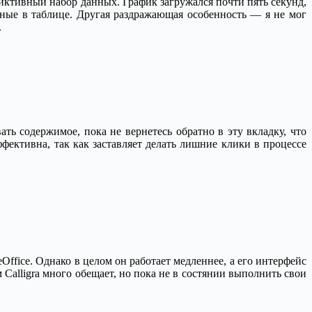
 фиктивный набор данных. График загружался почти пять секунд,
анные в таблице. Другая раздражающая особенность — я не мог
.
ть содержимое, пока не вернетесь обратно в эту вкладку, что
фективна, так как заставляет делать лишние клики в процессе
Office. Однако в целом он работает медленнее, а его интерфейс
 Calligra много обещает, но пока не в состянии выполнить свои