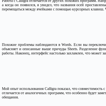
Работа с Calligra отличается от других похожих программ. Нап
а когда он появился, я увидел, что названия осей проставле
перемещаться между ячейками с помощью курсорных клавиш. Ч
Похожие проблемы наблюдаются в Words. Если вы переключитес
объясняет и описанные выше причуды Sheets. Разделение функ
работы. Наконец, интерфейс настолько захламлен, что может з
Мой опыт использования Calligra показал, что совместимость с
отличается от аналогичных программ, что особенно будет замет
обещания.