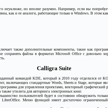
ого неуклюже, но вполне разумно. Например, если вы попробу
а, как и ее аналоги, работающие только в Windows. В этом как е
 включает также дополнительные компоненты, такие как програ
же сохранять файлы в форматах Microsoft Office с довольно х
ть.
Calligra Suite
озданный командой KDE, который в 2010 году отделился от KO
 включающих стандартные Words, Sheets и Stage, которые являю
 программа для управления проектами, векторный графический ре
а также утилита для авторинга электронных книг.
ольшинство пользователей будет в состоянии обнаружить тольк
в LibreOffice. Меню функций имеет достаточно ограниченны