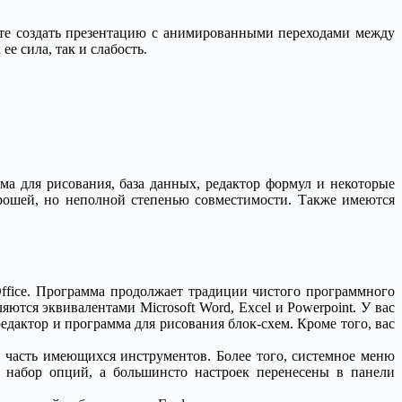
ете создать презентацию с анимированными переходами между
е сила, так и слабость.
мма для рисования, база данных, редактор формул и некоторые
орошей, но неполной степенью совместимости. Также имеются
ffice. Программа продолжает традиции чистого программного
тся эквивалентами Microsoft Word, Excel и Powerpoint. У вас
дактор и программа для рисования блок-схем. Кроме того, вас
о часть имеющихся инструментов. Более того, системное меню
й набор опций, а большинсто настроек перенесены в панели