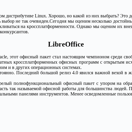
м дистрибутиве Linux. Хорошо, но какой из них выбрать? Это де
 выбор не так очевиден.
Сегодня мы оценим несколько достойны
икливаться на кроссплатформенности. Однако мы оценим их вне
 конкурсантов.
LibreOffice
Oracle, этот офисный пакет стал настоящим чемпионом среди св
латных кроссплатформенных офисных программ с открытым исхо
 ним и в других операционных системах.
стоянно. Последний большой релиз 4.0 явился важной вехой в ж
й зрелый полнофункциональный офисный пакет с упором на обр
ю часть так называемой офисной работы для большинства людей. 
нальными панелями инструментов. Менее осведомленные пользов