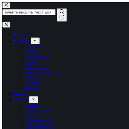
Перейти
к
сути
Ничего
не
найдено
Главная
Рубрики
Новости
Обзоры
Инструкции
Игры
Программы
Рабочее окружение
Android
Сервер
Железо
Форум
LTB.net
О сайте
Наши друзья
Авторы
Пожертвовать
Обратная связь