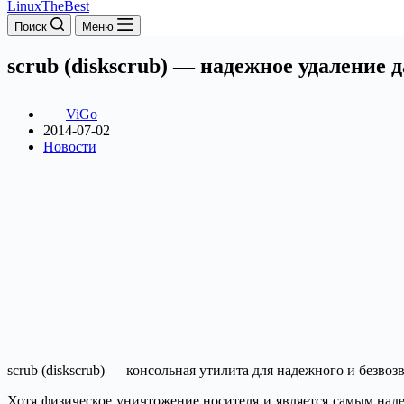
LinuxTheBest
Поиск
Меню
scrub (diskscrub) — надежное удаление 
ViGo
2014-07-02
Новости
scrub (diskscrub) — консольная утилита для надежного и безво
Хотя физическое уничтожение носителя и является самым на