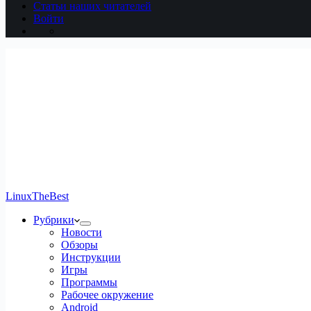
Статьи наших читателей
Войти
LinuxTheBest
Рубрики
Новости
Обзоры
Инструкции
Игры
Программы
Рабочее окружение
Android