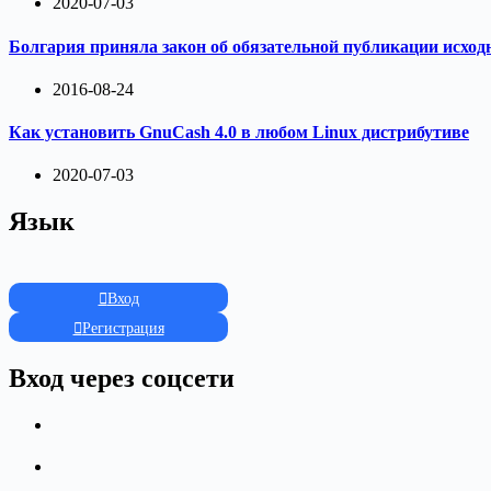
2020-07-03
Болгария приняла закон об обязательной публикации исход
2016-08-24
Как установить GnuCash 4.0 в любом Linux дистрибутиве
2020-07-03
Язык
Вход
Регистрация
Вход через соцсети