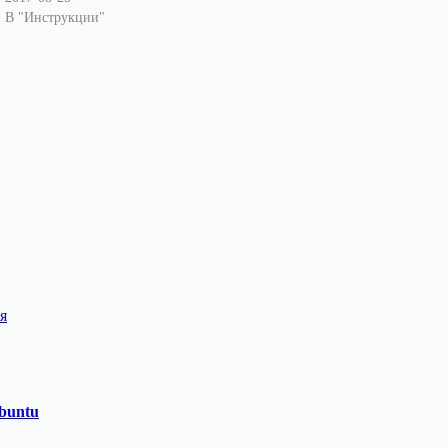
В "Инструкции"
я
Ubuntu