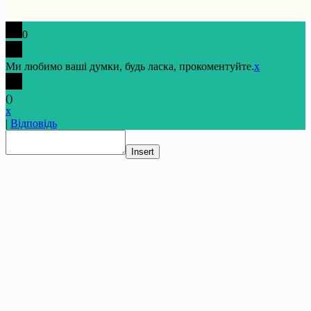
0
Ми любимо ваші думки, будь ласка, прокоментуйте.
x
(
)
x
|
Відповідь
Insert