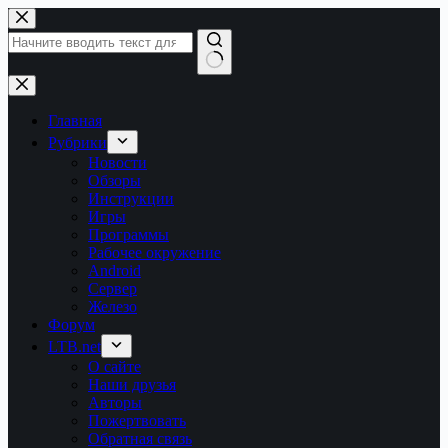
Перейти
к
сути
Ничего
не
найдено
Главная
Рубрики
Новости
Обзоры
Инструкции
Игры
Программы
Рабочее окружение
Android
Сервер
Железо
Форум
LTB.net
О сайте
Наши друзья
Авторы
Пожертвовать
Обратная связь