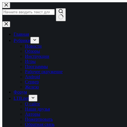
Перейти
к
сути
Ничего
не
найдено
Главная
Рубрики
Новости
Обзоры
Инструкции
Игры
Программы
Рабочее окружение
Android
Сервер
Железо
Форум
LTB.net
О сайте
Наши друзья
Авторы
Пожертвовать
Обратная связь