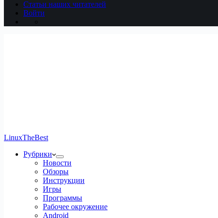
Статьи наших читателей
Войти
LinuxTheBest
Рубрики
Новости
Обзоры
Инструкции
Игры
Программы
Рабочее окружение
Android