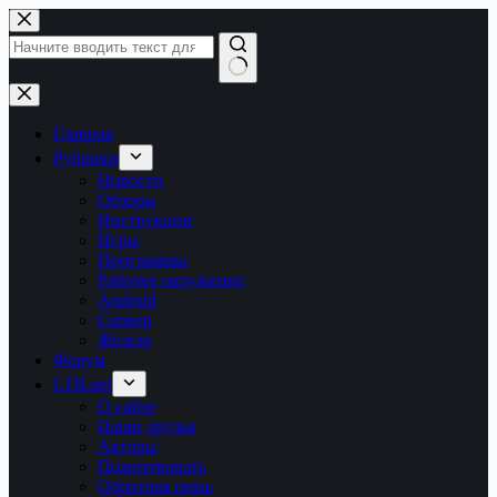
Перейти
к
сути
Ничего
не
найдено
Главная
Рубрики
Новости
Обзоры
Инструкции
Игры
Программы
Рабочее окружение
Android
Сервер
Железо
Форум
LTB.net
О сайте
Наши друзья
Авторы
Пожертвовать
Обратная связь