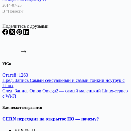
2014-07-23
В "Новости"
Поделитесь с друзьями
ViGo
Статей: 1263
Пред.
Запись
Самый сексуальный и самый тонкий ноутбук c
Linux
След.
Запись
Onion Omega2 — самый маленький Linux-сервер
с Wi-Fi
Вам может понравится
CERN переходит на открытое ПО — почему?
2019-08-31