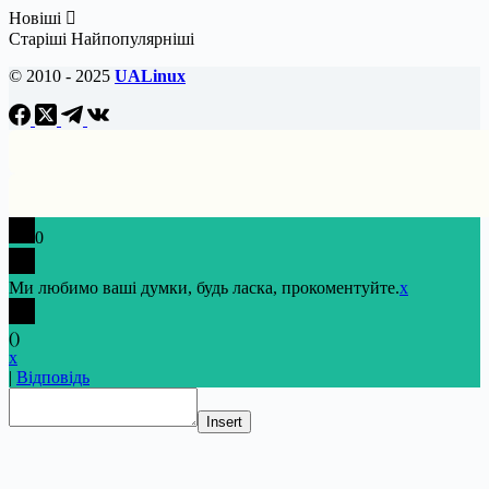
Новіші
Старіші
Найпопулярніші
© 2010 - 2025
UALinux
0
Ми любимо ваші думки, будь ласка, прокоментуйте.
x
(
)
x
|
Відповідь
Insert