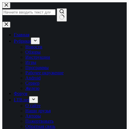
Перейти
к
сути
Ничего
не
найдено
Главная
Рубрики
Новости
Обзоры
Инструкции
Игры
Программы
Рабочее окружение
Android
Сервер
Железо
Форум
LTB.net
О сайте
Наши друзья
Авторы
Пожертвовать
Обратная связь