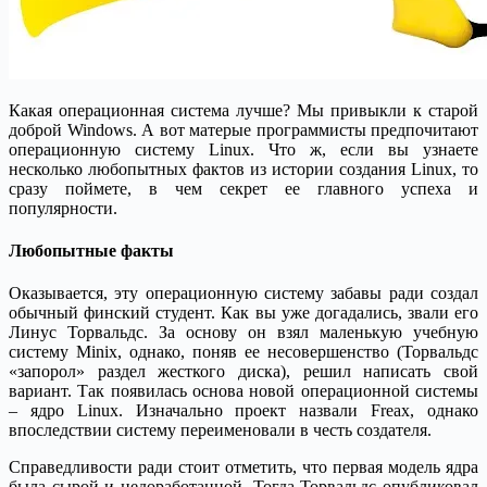
Какая операционная система лучше? Мы привыкли к старой
доброй Windows. А вот матерые программисты предпочитают
операционную систему Linux. Что ж, если вы узнаете
несколько любопытных фактов из истории создания Linux, то
сразу поймете, в чем секрет ее главного успеха и
популярности.
Любопытные факты
Оказывается, эту операционную систему забавы ради создал
обычный финский студент. Как вы уже догадались, звали его
Линус Торвальдс. За основу он взял маленькую учебную
систему Minix, однако, поняв ее несовершенство (Торвальдс
«запорол» раздел жесткого диска), решил написать свой
вариант. Так появилась основа новой операционной системы
– ядро Linux. Изначально проект назвали Freax, однако
впоследствии систему переименовали в честь создателя.
Справедливости ради стоит отметить, что первая модель ядра
была сырой и недоработанной. Тогда Торвальдс опубликовал