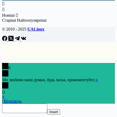
Новіші
Старіші
Найпопулярніші
© 2010 - 2025
UALinux
0
Ми любимо ваші думки, будь ласка, прокоментуйте.
x
(
)
x
|
Відповідь
Insert