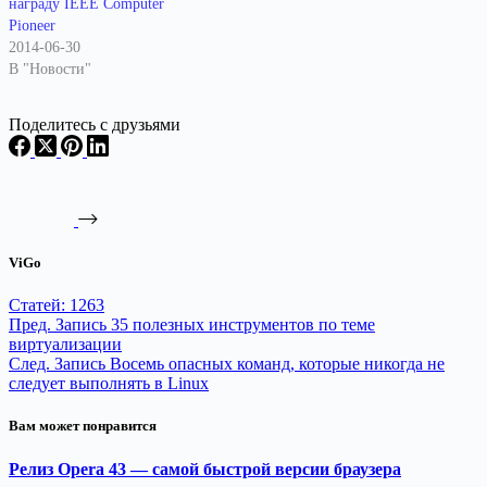
награду IEEE Computer
Pioneer
2014-06-30
В "Новости"
Поделитесь с друзьями
ViGo
Статей: 1263
Пред.
Запись
35 полезных инструментов по теме
виртуализации
След.
Запись
Восемь опасных команд, которые никогда не
следует выполнять в Linux
Вам может понравится
Релиз Opera 43 — самой быстрой версии браузера