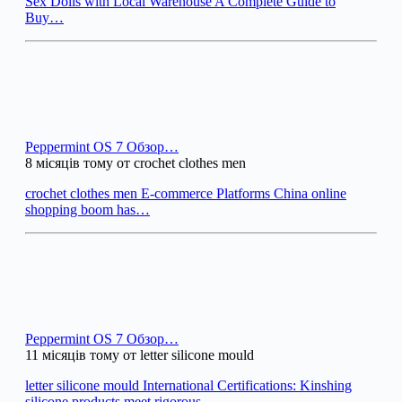
Sex Dolls with Local Warehouse A Complete Guide to
Buy…
Peppermint OS 7 Обзор…
8 місяців тому от crochet clothes men
crochet clothes men E-commerce Platforms China online
shopping boom has…
Peppermint OS 7 Обзор…
11 місяців тому от letter silicone mould
letter silicone mould International Certifications: Kinshing
silicone products meet rigorous…