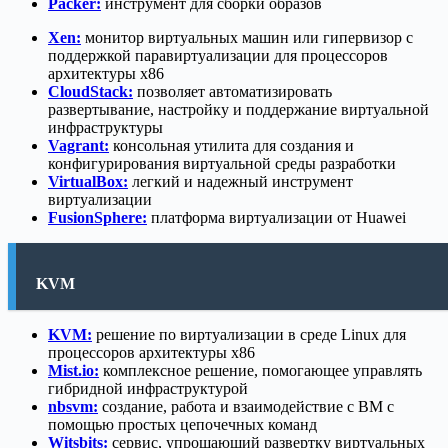
Packer:
инструмент для сборки образов
Xen:
монитор виртуальных машин или гипервизор с
поддержкой паравиртуализации для процессоров
архитектуры x86
CloudStack:
позволяет автоматизировать
развертывание, настройку и поддержание виртуальной
инфраструктуры
Vagrant:
консольная утилита для создания и
конфигурирования виртуальной среды разработки
VirtualBox:
легкий и надежный инструмент
виртуализации
FusionSphere:
платформа виртуализации от Huawei
KVM
KVM:
решение по виртуализации в среде Linux для
процессоров архитектуры x86
Mist.io:
комплексное решение, помогающее управлять
гибридной инфраструктурой
nbsvm:
создание, работа и взаимодействие с ВМ с
помощью простых цепочечных команд
Witsbits:
сервис, упрощающий развертку виртуальных