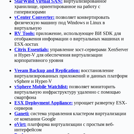
StarWind Virtual SAN:
виртуализированное
хранилище, ориентированное на работу с
гипервизорами
vCenter Converter:
позволяет конвертировать
физическую машину под Windows и Linux в
виртуальную
RV Tools:
приложение, использующее ВИ SDK для
отображения информации о виртуальных машинах и
ESX-хостах
Citrix Essentials:
управление хост-серверами XenServer
и Hyper-V для обеспечения виртуализации
корпоративного уровня
Veeam Backup and Replication:
восстановление
виртуализированных приложений и данных платформ
vSphere и Hyper-V
vSphere Mobile Watchlist:
позволяет мониторить
виртуальную инфраструктуру удаленно с помощью
смартфона
ESX Deployment Appliance:
упрощает развертку ESX-
серверов
Ganeti:
система управления кластером виртуализации
от компании Google
oVirt:
платформа виртуализации с простым веб-
интерфейсом