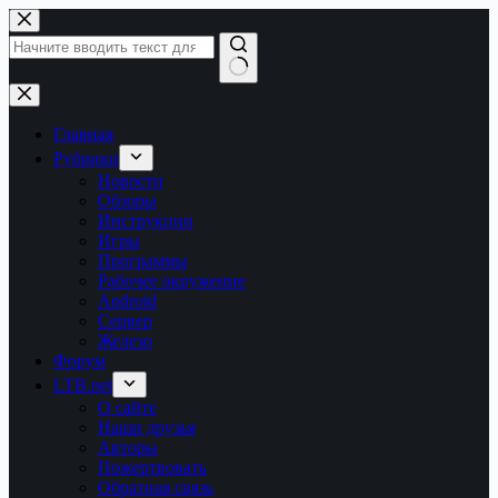
Перейти
к
сути
Ничего
не
найдено
Главная
Рубрики
Новости
Обзоры
Инструкции
Игры
Программы
Рабочее окружение
Android
Сервер
Железо
Форум
LTB.net
О сайте
Наши друзья
Авторы
Пожертвовать
Обратная связь