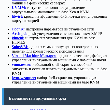
машин на физических серверах
UVMM:
интуитивно понятное управление
виртуальными машинами на базе Xen и KVM
libvirt:
кроссплатформенная библиотека для управления
виртуализацией
cloonix:
настройка параметров виртуальной сети
Archipel:
push-уведомления с использованием XMPP
kimchi:
инструмент управления для KVM на базе
HTML5
SolusVM:
одна из самых популярных контрольных
панелей для коммерческого использования
Virtual Machine Manager:
предоставляет интерфейс для
управления виртуальными машинами с помощью libvirt
vmmaestro:
небольшой shell-скрипт, способный
запускать и останавливать виртуальные машины на базе
KVM
kvm-wrapper:
набор shell-скриптов, упрощающих
управление виртуальными машинами на базе KVM
Безопасность виртуальных сред