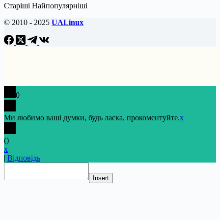
Старіші
Найпопулярніші
© 2010 - 2025
UALinux
0
Ми любимо ваші думки, будь ласка, прокоментуйте.
x
(
)
x
|
Відповідь
Insert