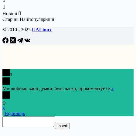
Новіші
Старіші
Найпопулярніші
© 2010 - 2025
UALinux
0
Ми любимо ваші думки, будь ласка, прокоментуйте.
x
(
)
x
|
Відповідь
Insert