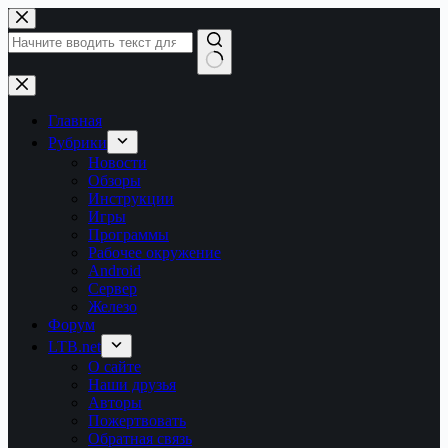
Перейти
к
сути
Ничего
не
найдено
Главная
Рубрики
Новости
Обзоры
Инструкции
Игры
Программы
Рабочее окружение
Android
Сервер
Железо
Форум
LTB.net
О сайте
Наши друзья
Авторы
Пожертвовать
Обратная связь