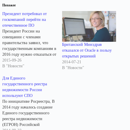
Похожее
Президент потребовал от
госкомпаний перейти на
отечественное ПО
Президент России на
совещании с членами
правительства заявил, что
Британский Минздрав
государственным компаниям в
отказался от Oracle в пользу
2016 году нужно отказаться от
открытых решений
иностранного программного
2015-09-26
2014-07-21
обеспечения. Им следует
В "Новости"
В "Новости"
использовать более дешёвые и
доступные отечественные
Для Единого
аналоги. До второго
государственного реестра
полугодия 2016 года отказ
недвижимости России
от иностранного ПО является
используют СПО
лишь рекомендацией. После
По инициативе Росреестра, В
этого все госкомпании
2014 году началось создание
обязаны перейти на
Единого государственного
отечественный софт
реестра недвижимости
в обязательном порядке.
(ЕГРОН) Российской
Президент уверен,…