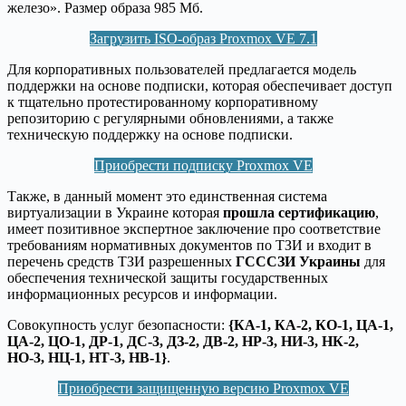
железо». Размер образа 985 Мб.
Загрузить ISO-образ Proxmox VE 7.1
Для корпоративных пользователей предлагается модель
поддержки на основе подписки, которая обеспечивает доступ
к тщательно протестированному корпоративному
репозиторию с регулярными обновлениями, а также
техническую поддержку на основе подписки.
Приобрести подписку Proxmox VE
Также, в данный момент это единственная система
виртуализации в Украине которая
прошла сертификацию
,
имеет позитивное экспертное заключение про соответствие
требованиям нормативных документов по ТЗИ и входит в
перечень средств ТЗИ разрешенных
ГСССЗИ Украины
для
обеспечения технической защиты государственных
информационных ресурсов и информации.
Совокупность услуг безопасности:
{КА-1, КА-2, КО-1, ЦА-1,
ЦА-2, ЦО-1, ДР-1, ДС-3, ДЗ-2, ДВ-2, НР-3, НИ-3, НК-2,
НО-3, НЦ-1, НТ-3, НВ-1}
.
Приобрести защищенную версию Proxmox VE