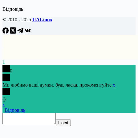
Відповідь
© 2010 - 2025
UALinux
1
0
Ми любимо ваші думки, будь ласка, прокоментуйте.
x
(
)
x
|
Відповідь
Insert