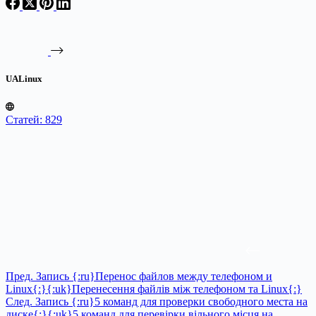
UALinux
Статей: 829
Пред.
Запись
{:ru}Перенос файлов между телефоном и
Linux{:}{:uk}Перенесення файлів між телефоном та Linux{:}
След.
Запись
{:ru}5 команд для проверки свободного места на
диске{:}{:uk}5 команд для перевірки вільного місця на