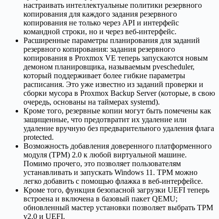
настраивать интеллектуальные политики резервного
копирования для каждого задания резервного
копирования не только через API и интерфейс
командной строки, но и через веб-интерфейс.
Расширенные параметры планирования для заданий
резервного копирования: задания резервного
копирования в Proxmox VE теперь запускаются новым
демоном планировщика, называемым pvescheduler,
который поддерживает более гибкие параметры
расписания. Это уже известно из заданий проверки и
сборки мусора в Proxmox Backup Server (которые, в свою
очередь, основаны на таймерах systemd).
Кроме того, резервные копии могут быть помечены как
защищенные, что предотвратит их удаление или
удаление вручную без предварительного удаления флага
protected.
Возможность добавления доверенного платформенного
модуля (TPM) 2.0 к любой виртуальной машине.
Помимо прочего, это позволяет пользователям
устанавливать и запускать Windows 11. TPM можно
легко добавить с помощью флажка в веб-интерфейсе.
Кроме того, функция безопасной загрузки UEFI теперь
встроена и включена в базовый пакет QEMU;
обновленный мастер установки позволяет выбрать TPM
v2.0 и UEFI.