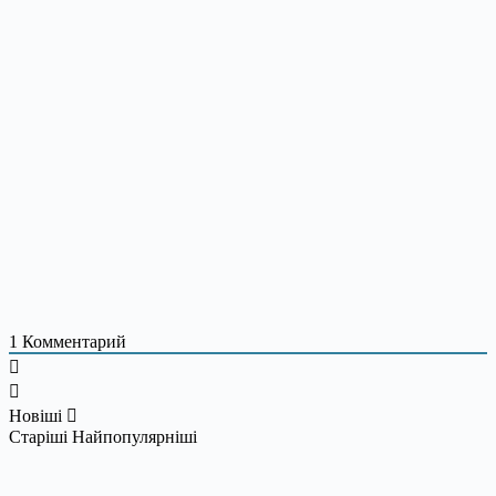
1
Комментарий
Новіші
Старіші
Найпопулярніші