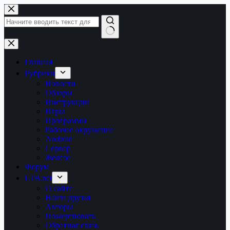
Перейти
к
сути
Ничего
не
найдено
Главная
Рубрики
Новости
Обзоры
Инструкции
Игры
Программы
Рабочее окружение
Android
Сервер
Железо
Форум
LTB.net
О сайте
Наши друзья
Авторы
Пожертвовать
Обратная связь