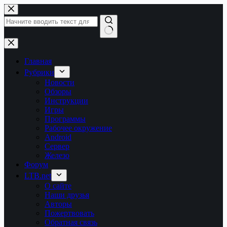
Перейти
к
сути
Ничего
не
найдено
Главная
Рубрики
Новости
Обзоры
Инструкции
Игры
Программы
Рабочее окружение
Android
Сервер
Железо
Форум
LTB.net
О сайте
Наши друзья
Авторы
Пожертвовать
Обратная связь