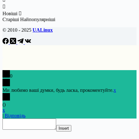
Новіші
Старіші
Найпопулярніші
© 2010 - 2025
UALinux
0
Ми любимо ваші думки, будь ласка, прокоментуйте.
x
(
)
x
|
Відповідь
Insert