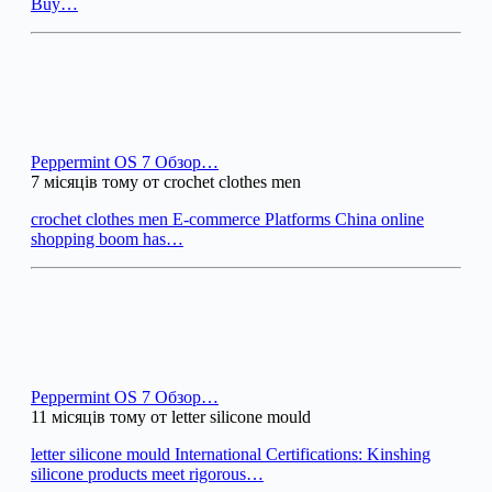
Buy…
Peppermint OS 7 Обзор…
7 місяців тому от crochet clothes men
crochet clothes men E-commerce Platforms China online
shopping boom has…
Peppermint OS 7 Обзор…
11 місяців тому от letter silicone mould
letter silicone mould International Certifications: Kinshing
silicone products meet rigorous…