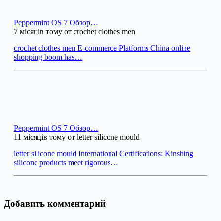
Peppermint OS 7 Обзор…
7 місяців тому от crochet clothes men
crochet clothes men E-commerce Platforms China online
shopping boom has…
Peppermint OS 7 Обзор…
11 місяців тому от letter silicone mould
letter silicone mould International Certifications: Kinshing
silicone products meet rigorous…
Добавить комментарий