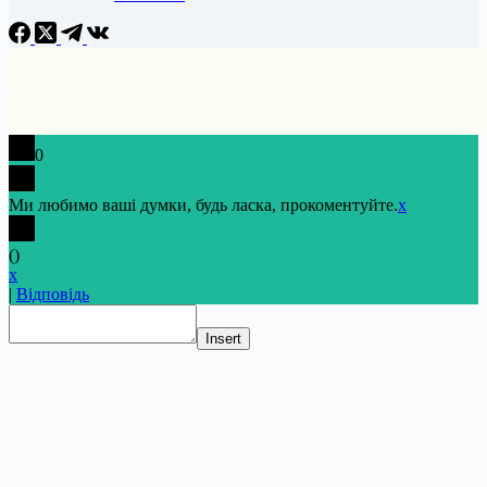
0
Ми любимо ваші думки, будь ласка, прокоментуйте.
x
(
)
x
|
Відповідь
Insert