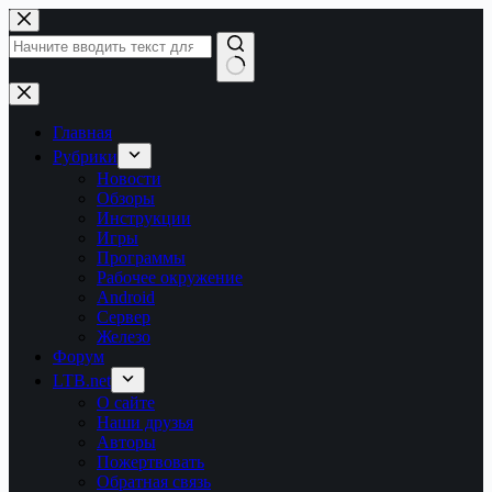
Перейти
к
сути
Ничего
не
найдено
Главная
Рубрики
Новости
Обзоры
Инструкции
Игры
Программы
Рабочее окружение
Android
Сервер
Железо
Форум
LTB.net
О сайте
Наши друзья
Авторы
Пожертвовать
Обратная связь