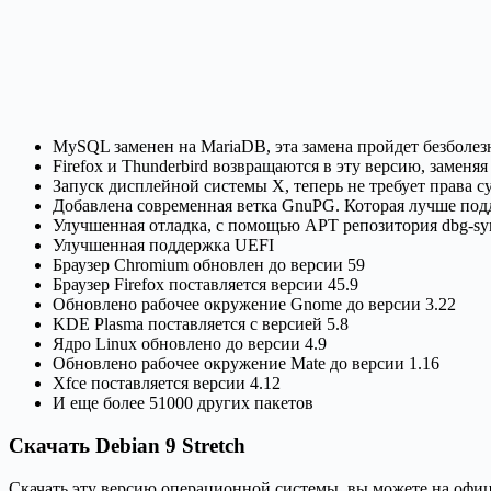
MySQL заменен на MariaDB, эта замена пройдет безболез
Firefox и Thunderbird возвращаются в эту версию, заменяя 
Запуск дисплейной системы X, теперь не требует права с
Добавлена современная ветка GnuPG. Которая лучше по
Улучшенная отладка, с помощью APT репозитория dbg-sy
Улучшенная поддержка UEFI
Браузер Chromium обновлен до версии 59
Браузер Firefox поставляется версии 45.9
Обновлено рабочее окружение Gnome до версии 3.22
KDE Plasma поставляется с версией 5.8
Ядро Linux обновлено до версии 4.9
Обновлено рабочее окружение Mate до версии 1.16
Xfce поставляется версии 4.12
И еще более 51000 других пакетов
Скачать Debian 9 Stretch
Скачать эту версию операционной системы, вы можете на офи