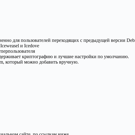
ненно для пользователей переходящих с предыдущей версии Debi
Iceweasel и Icedove
уперпользователя
ддерживает криптографию и лучшие настройки по умолчанию.
m, который можно добавить вручную.
циальном сайте, по ссылкам ниже