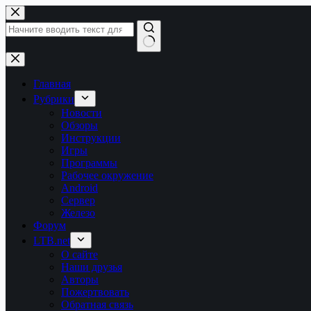
Перейти
к
сути
Ничего
не
найдено
Главная
Рубрики
Новости
Обзоры
Инструкции
Игры
Программы
Рабочее окружение
Android
Сервер
Железо
Форум
LTB.net
О сайте
Наши друзья
Авторы
Пожертвовать
Обратная связь